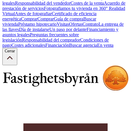
legales
Responsabilidad del vendedor
Costes de la venta
Acuerdo de
prestación de servicios
Fotografiamos tu vivienda en 360° Realidad
Virtual
Antes de fotografiar
Certificado de eficiencia
energética
Comprar
Comprar
Guía de compra
Buscar
vivienda
Préstamo hipotecario
Visitas
Ofertas
Contrato
La entrega de
las llaves
Día de instalarse
Un paso por delante
Financiamiento y
asuntos legales
Preguntas frecuentes sobre
legislación
Responsabilidad del comprador
Condiciones de
pago
Costes adicionales
Financiación
Buscar agencia
En venta
Cerrar