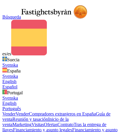
Búsqueda
es/es
Suecia
Svenska
España
Svenska
English
Español
Portugal
Svenska
English
Português
Vender
Vender
Compradores extranjeros en España
Guía de
venta
Reunión y tasación
Inicio de la
venta
Marketing
Visitas
Ofertas
Contrato
Tras la entrega de
llaves
Financiamiento y asunto legales
Financiamiento y asunto