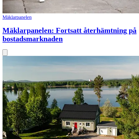
Mäklarpanelen
Mäklarpanelen: Fortsatt återhämtning på
bostadsmarknaden