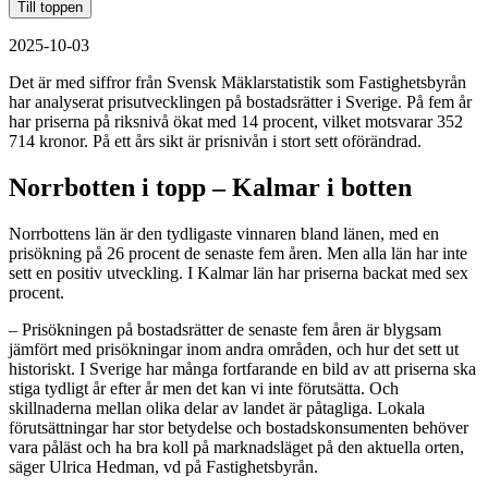
Till toppen
2025-10-03
Det är med siffror från Svensk Mäklarstatistik som Fastighetsbyrån
har analyserat prisutvecklingen på bostadsrätter i Sverige. På fem år
har priserna på riksnivå ökat med 14 procent, vilket motsvarar 352
714 kronor. På ett års sikt är prisnivån i stort sett oförändrad.
Norrbotten i topp – Kalmar i botten
Norrbottens län är den tydligaste vinnaren bland länen, med en
prisökning på 26 procent de senaste fem åren. Men alla län har inte
sett en positiv utveckling. I Kalmar län har priserna backat med sex
procent.
– Prisökningen på bostadsrätter de senaste fem åren är blygsam
jämfört med prisökningar inom andra områden, och hur det sett ut
historiskt. I Sverige har många fortfarande en bild av att priserna ska
stiga tydligt år efter år men det kan vi inte förutsätta. Och
skillnaderna mellan olika delar av landet är påtagliga. Lokala
förutsättningar har stor betydelse och bostadskonsumenten behöver
vara påläst och ha bra koll på marknadsläget på den aktuella orten,
säger Ulrica Hedman, vd på Fastighetsbyrån.