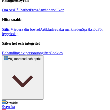
Fastighetsbyrån
Om oss
Hållbarhet
Press
Användarvillkor
Hitta snabbt
Sälja
Värdera din bostad
Artiklar
Bevaka marknaden
Språkstöd
För
byggbolag
Säkerhet och integritet
Behandling av personuppgifter
Cookies
Välj marknad och språk
Sverige
Svenska