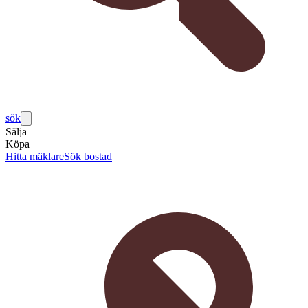
sök
Sälja
Köpa
Hitta mäklare
Sök bostad