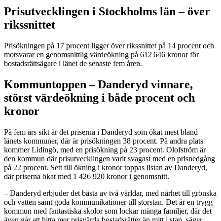
Prisutvecklingen i Stockholms län – över
rikssnittet
Prisökningen på 17 procent ligger över rikssnittet på 14 procent och
motsvarar en genomsnittlig värdeökning på 612 646 kronor för
bostadsrättsägare i länet de senaste fem åren.
Kommuntoppen – Danderyd vinnare,
störst värdeökning i både procent och
kronor
På fem års sikt är det priserna i Danderyd som ökat mest bland
länets kommuner, där är prisökningen 38 procent. På andra plats
kommer Lidingö, med en prisökning på 23 procent. Olofström är
den kommun där prisutvecklingen varit svagast med en prisnedgång
på 22 procent. Sett till ökning i kronor toppas listan av Danderyd,
där priserna ökat med 1 426 920 kronor i genomsnitt.
– Danderyd erbjuder det bästa av två världar, med närhet till grönska
och vatten samt goda kommunikationer till storstan. Det är en trygg
kommun med fantastiska skolor som lockar många familjer, där det
även går att hitta mer prisvärda bostadsrätter än mitt i stan, säger