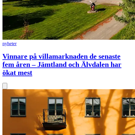
nyheter
Vinnare på villamarknaden de senaste
fem åren – Jämtland och Älvdalen har
ökat mest