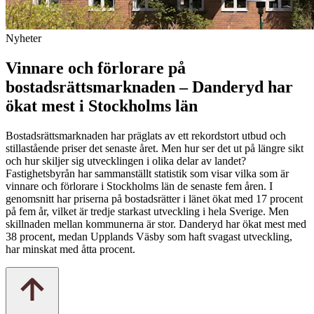
Nyheter
Vinnare och förlorare på
bostadsrättsmarknaden – Danderyd har
ökat mest i Stockholms län
Bostadsrättsmarknaden har präglats av ett rekordstort utbud och
stillastående priser det senaste året. Men hur ser det ut på längre sikt
och hur skiljer sig utvecklingen i olika delar av landet?
Fastighetsbyrån har sammanställt statistik som visar vilka som är
vinnare och förlorare i Stockholms län de senaste fem åren. I
genomsnitt har priserna på bostadsrätter i länet ökat med 17 procent
på fem år, vilket är tredje starkast utveckling i hela Sverige. Men
skillnaden mellan kommunerna är stor. Danderyd har ökat mest med
38 procent, medan Upplands Väsby som haft svagast utveckling,
har minskat med åtta procent.