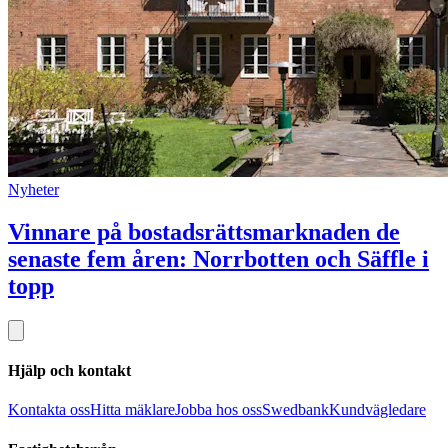
Nyheter
Vinnare på bostadsrättsmarknaden de
senaste fem åren: Norrbotten och Säffle i
topp
Hjälp och kontakt
Kontakta oss
Hitta mäklare
Jobba hos oss
Swedbank
Kundvägledare