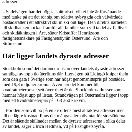
adresser.
– Sadelvägen har det högsta snittpriset, vilket inte är förvånande
med tanke på att det rör sig om relativt nybyggda och välvårdade
bostadsrätter i ett attraktivt ski-in ski-out-läge. Den direkta närheten
till skidbacken lockar framför allt familjer som vill ta del av fjällivet
och skidåkningen i Åre, säger Kristoffer Henriksson,
fastighetsmäklare på Fastighetsbyrån Östersund, Åre och
Strömsund.
Här ligger landets dyraste adresser
Stockholmsområdet dominerar listan över landets dyraste adresser –
samtliga av topp tio återfinns där. Laxvägen på Lidingö kniper titeln
som den gata i Sverige som har högst genomsnittspris på bostäder,
med 19,8 miljoner kronor. Även när det kommer till
kvadratmeterpriser sett över riket är det Stockholmsadresser som
hamnar högst upp på listan. Strandvägen på Östermalm ligger i topp
med ett kvadratmeterpris på 168 360 kr/kvm.
– För den som vill bo på en av ortens mest attraktiva adresser men
till en lägre kostnad finns det många alternativ utanför storstäderna.
Det är slående skillnader mellan de dyraste adresserna i olika delar
av landet, säger Ulrica Hedman, vd på Fastighetsbyrån.