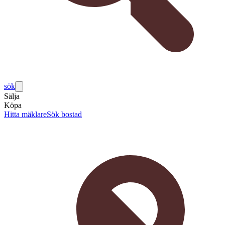
sök
Sälja
Köpa
Hitta mäklare
Sök bostad