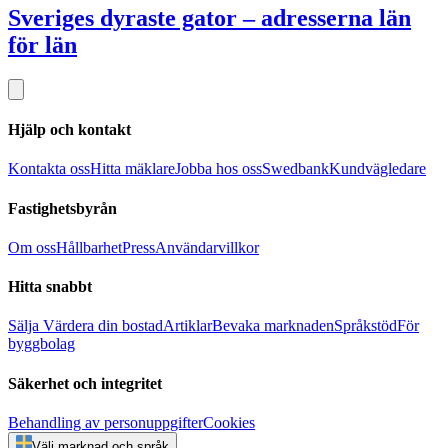
Sveriges dyraste gator – adresserna län
för län
Hjälp och kontakt
Kontakta oss
Hitta mäklare
Jobba hos oss
Swedbank
Kundvägledare
Fastighetsbyrån
Om oss
Hållbarhet
Press
Användarvillkor
Hitta snabbt
Sälja
Värdera din bostad
Artiklar
Bevaka marknaden
Språkstöd
För
byggbolag
Säkerhet och integritet
Behandling av personuppgifter
Cookies
Välj marknad och språk