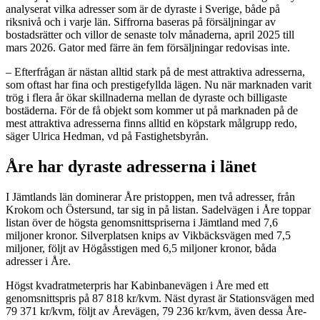
analyserat vilka adresser som är de dyraste i Sverige, både på
riksnivå och i varje län. Siffrorna baseras på försäljningar av
bostadsrätter och villor de senaste tolv månaderna, april 2025 till
mars 2026. Gator med färre än fem försäljningar redovisas inte.
– Efterfrågan är nästan alltid stark på de mest attraktiva adresserna,
som oftast har fina och prestigefyllda lägen. Nu när marknaden varit
trög i flera år ökar skillnaderna mellan de dyraste och billigaste
bostäderna. För de få objekt som kommer ut på marknaden på de
mest attraktiva adresserna finns alltid en köpstark målgrupp redo,
säger Ulrica Hedman, vd på Fastighetsbyrån.
Åre har dyraste adresserna i länet
I Jämtlands län dominerar Åre pristoppen, men två adresser, från
Krokom och Östersund, tar sig in på listan. Sadelvägen i Åre toppar
listan över de högsta genomsnittspriserna i Jämtland med 7,6
miljoner kronor. Silverplatsen knips av Vikbäcksvägen med 7,5
miljoner, följt av Högåsstigen med 6,5 miljoner kronor, båda
adresser i Åre.
Högst kvadratmeterpris har Kabinbanevägen i Åre med ett
genomsnittspris på 87 818 kr/kvm. Näst dyrast är Stationsvägen med
79 371 kr/kvm, följt av Årevägen, 79 236 kr/kvm, även dessa Åre-