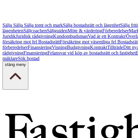
Sälja
Sälja
Sälja tomt och mark
Sälja bostadsrätt och lägenhet
Sälja fri
lägenheten
Säljcoachen
Säljguiden
Möte & värdering
Förberedelser
Mark
Juridik
Juridisk rådgivning
Kundombudsman
Vad är ett Kontrakt/Överl
försäkring mot fel Bostadsrätt
Försäkring mot väsentliga fel Bostadsrät
förberedelser
Finansiering
Visning
Budgivning
Kontrakt
Tillträde
Ditt ny
rådgivning
Finansiering
Felansvar vid köp av bostadsrätt och fastighet
B
mäklare
Sök bostad
stäng meny