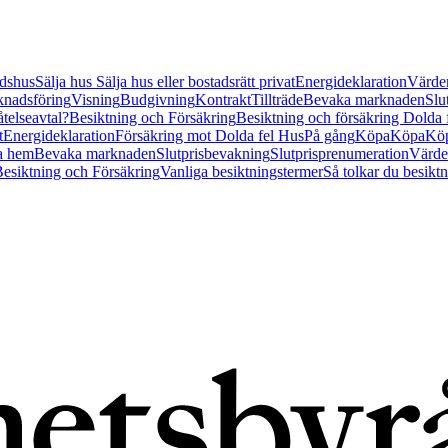
tidshus
Sälja hus
Sälja hus eller bostadsrätt privat
Energideklaration
Värder
nadsföring
Visning
Budgivning
Kontrakt
Tillträde
Bevaka marknaden
Slu
åtelseavtal?
Besiktning och Försäkring
Besiktning och försäkring Dolda
t
Energideklaration
Försäkring mot Dolda fel Hus
På gång
Köpa
Köpa
Köp
a hem
Bevaka marknaden
Slutprisbevakning
Slutprisprenumeration
Värde
esiktning och Försäkring
Vanliga besiktningstermer
Så tolkar du besikt