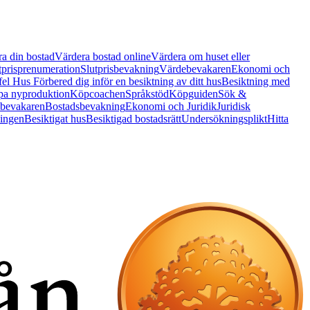
a din bostad
Värdera bostad online
Värdera om huset eller
tprisprenumeration
Slutprisbevakning
Värdebevakaren
Ekonomi och
 fel Hus
Förbered dig inför en besiktning av ditt hus
Besiktning med
a nyproduktion
Köpcoachen
Språkstöd
Köpguiden
Sök &
bevakaren
Bostadsbevakning
Ekonomi och Juridik
Juridisk
ningen
Besiktigat hus
Besiktigad bostadsrätt
Undersökningsplikt
Hitta