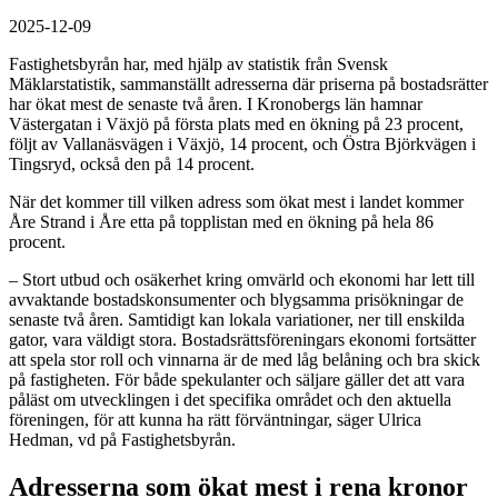
2025-12-09
Fastighetsbyrån har, med hjälp av statistik från Svensk
Mäklarstatistik, sammanställt adresserna där priserna på bostadsrätter
har ökat mest de senaste två åren. I Kronobergs län hamnar
Västergatan i Växjö på första plats med en ökning på 23 procent,
följt av Vallanäsvägen i Växjö, 14 procent, och Östra Björkvägen i
Tingsryd, också den på 14 procent.
När det kommer till vilken adress som ökat mest i landet kommer
Åre Strand i Åre etta på topplistan med en ökning på hela 86
procent.
– Stort utbud och osäkerhet kring omvärld och ekonomi har lett till
avvaktande bostadskonsumenter och blygsamma prisökningar de
senaste två åren. Samtidigt kan lokala variationer, ner till enskilda
gator, vara väldigt stora. Bostadsrättsföreningars ekonomi fortsätter
att spela stor roll och vinnarna är de med låg belåning och bra skick
på fastigheten. För både spekulanter och säljare gäller det att vara
påläst om utvecklingen i det specifika området och den aktuella
föreningen, för att kunna ha rätt förväntningar, säger Ulrica
Hedman, vd på Fastighetsbyrån.
Adresserna som ökat mest i rena kronor