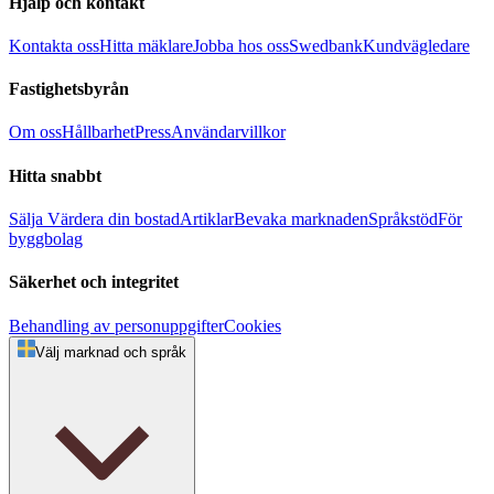
Hjälp och kontakt
Kontakta oss
Hitta mäklare
Jobba hos oss
Swedbank
Kundvägledare
Fastighetsbyrån
Om oss
Hållbarhet
Press
Användarvillkor
Hitta snabbt
Sälja
Värdera din bostad
Artiklar
Bevaka marknaden
Språkstöd
För
byggbolag
Säkerhet och integritet
Behandling av personuppgifter
Cookies
Välj marknad och språk