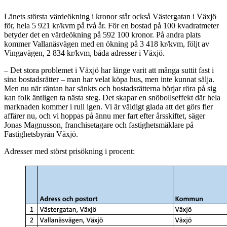
Länets största värdeökning i kronor står också Västergatan i Växjö
för, hela 5 921 kr/kvm på två år. För en bostad på 100 kvadratmeter
betyder det en värdeökning på 592 100 kronor. På andra plats
kommer Vallanäsvägen med en ökning på 3 418 kr/kvm, följt av
Vingavägen, 2 834 kr/kvm, båda adresser i Växjö.
– Det stora problemet i Växjö har länge varit att många suttit fast i
sina bostadsrätter – man har velat köpa hus, men inte kunnat sälja.
Men nu när räntan har sänkts och bostadsrätterna börjar röra på sig
kan folk äntligen ta nästa steg. Det skapar en snöbollseffekt där hela
marknaden kommer i rull igen. Vi är väldigt glada att det görs fler
affärer nu, och vi hoppas på ännu mer fart efter årsskiftet, säger
Jonas Magnusson, franchisetagare och fastighetsmäklare på
Fastighetsbyrån Växjö.
Adresser med störst prisökning i procent: