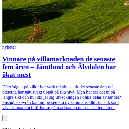
nyheter
Vinnare på villamarknaden de senaste
fem åren – Jämtland och Älvdalen har
ökat mest
Efterfrågan på villor har varit relativt stark det senaste året och
priserna har gått svagt uppåt på riksnivå. Men har ser det ut på
längre sikt och hur skiljer sig utvecklingen i olika delar av landet?
Fastighetsbyrån kan nu presentera ny sammanställd statistik som
visar vinnare och förlorare på marknaden de senaste fem åren.