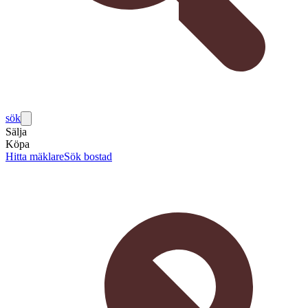
sök
Sälja
Köpa
Hitta mäklare
Sök bostad