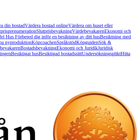
a din bostad
Värdera bostad online
Värdera om huset eller
tprisprenumeration
Slutprisbevakning
Värdebevakaren
Ekonomi och
 fel Hus
Förbered dig inför en besiktning av ditt hus
Besiktning med
a nyproduktion
Köpcoachen
Språkstöd
Köpguiden
Sök &
bevakaren
Bostadsbevakning
Ekonomi och Juridik
Juridisk
ningen
Besiktigat hus
Besiktigad bostadsrätt
Undersökningsplikt
Hitta