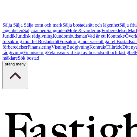
Sälja
Sälja
Sälja tomt och mark
Sälja bostadsrätt och lägenhet
Sälja fri
lägenheten
Säljcoachen
Säljguiden
Möte & värdering
Förberedelser
Mark
Juridik
Juridisk rådgivning
Kundombudsman
Vad är ett Kontrakt/Överl
försäkring mot fel Bostadsrätt
Försäkring mot väsentliga fel Bostadsrät
förberedelser
Finansiering
Visning
Budgivning
Kontrakt
Tillträde
Ditt ny
rådgivning
Finansiering
Felansvar vid köp av bostadsrätt och fastighet
B
mäklare
Sök bostad
stäng meny