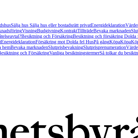
tidshus
Sälja hus
Sälja hus eller bostadsrätt privat
Energideklaration
Värder
nadsföring
Visning
Budgivning
Kontrakt
Tillträde
Bevaka marknaden
Slu
åtelseavtal?
Besiktning och Försäkring
Besiktning och försäkring Dolda
t
Energideklaration
Försäkring mot Dolda fel Hus
På gång
Köpa
Köpa
Köp
a hem
Bevaka marknaden
Slutprisbevakning
Slutprisprenumeration
Värde
esiktning och Försäkring
Vanliga besiktningstermer
Så tolkar du besikt