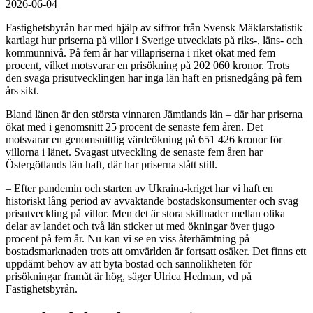
2026-06-04
Fastighetsbyrån har med hjälp av siffror från Svensk Mäklarstatistik
kartlagt hur priserna på villor i Sverige utvecklats på riks-, läns- och
kommunnivå. På fem år har villapriserna i riket ökat med fem
procent, vilket motsvarar en prisökning på 202 060 kronor. Trots
den svaga prisutvecklingen har inga län haft en prisnedgång på fem
års sikt.
Bland länen är den största vinnaren Jämtlands län – där har priserna
ökat med i genomsnitt 25 procent de senaste fem åren. Det
motsvarar en genomsnittlig värdeökning på 651 426 kronor för
villorna i länet. Svagast utveckling de senaste fem åren har
Östergötlands län haft, där har priserna stått still.
– Efter pandemin och starten av Ukraina-kriget har vi haft en
historiskt lång period av avvaktande bostadskonsumenter och svag
prisutveckling på villor. Men det är stora skillnader mellan olika
delar av landet och två län sticker ut med ökningar över tjugo
procent på fem år. Nu kan vi se en viss återhämtning på
bostadsmarknaden trots att omvärlden är fortsatt osäker. Det finns ett
uppdämt behov av att byta bostad och sannolikheten för
prisökningar framåt är hög, säger Ulrica Hedman, vd på
Fastighetsbyrån.