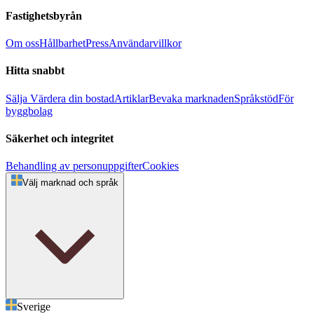
Fastighetsbyrån
Om oss
Hållbarhet
Press
Användarvillkor
Hitta snabbt
Sälja
Värdera din bostad
Artiklar
Bevaka marknaden
Språkstöd
För
byggbolag
Säkerhet och integritet
Behandling av personuppgifter
Cookies
Välj marknad och språk
Sverige