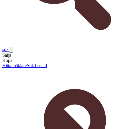
sök
Sälja
Köpa
Hitta mäklare
Sök bostad