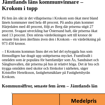
Jämtlands läns kommunvinnare –
Krokom i topp
På fem års sikt är det villapriserna i Krokom som ökat mest bland
länets kommuner med hela 48 procent. På andra plats kommer
Härjedalen med 40 procent, följt av Berg där priserna stigit 27
procent. Svagast utveckling har Östersund haft, där priserna ökat
med 13 procent. Den största värdeökningen sett till kronor de
senaste fem åren återfinns även den i Krokom – en värdeökning på
973 450 kronor.
– I Krokoms kommun finns det en hel del nybyggda hus som
förmodligen har dragit upp snittpriserna mycket. Framförallt i
områden som är populära för barnfamiljer som Ås, Sandnäset och
Sånghusvallen, där priserna på hus är relativt höga. Det är bra och
trygga områden med skolor och förskolor i närheten, säger
Kristoffer Henriksson, fastighetsmäklare på Fastighetsbyrån
Krokom.
Kommunsiffror, senaste fem åren – Jämtlands län