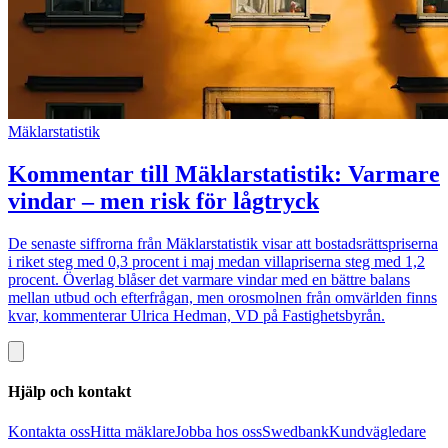
Mäklarstatistik
Kommentar till Mäklarstatistik: Varmare
vindar – men risk för lågtryck
De senaste siffrorna från Mäklarstatistik visar att bostadsrättspriserna
i riket steg med 0,3 procent i maj medan villapriserna steg med 1,2
procent. Överlag blåser det varmare vindar med en bättre balans
mellan utbud och efterfrågan, men orosmolnen från omvärlden finns
kvar, kommenterar Ulrica Hedman, VD på Fastighetsbyrån.
Hjälp och kontakt
Kontakta oss
Hitta mäklare
Jobba hos oss
Swedbank
Kundvägledare