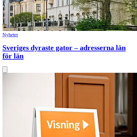
Nyheter
Sveriges dyraste gator – adresserna län
för län