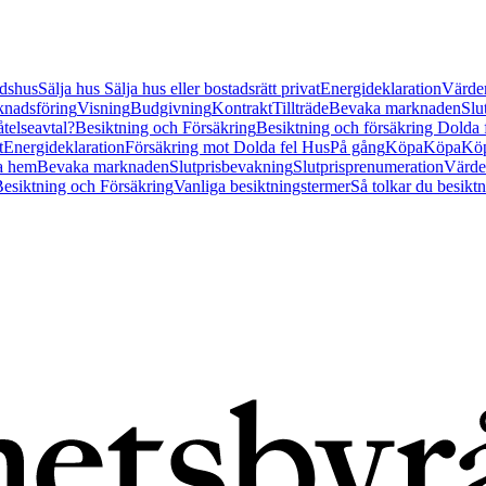
tidshus
Sälja hus
Sälja hus eller bostadsrätt privat
Energideklaration
Värder
nadsföring
Visning
Budgivning
Kontrakt
Tillträde
Bevaka marknaden
Slu
åtelseavtal?
Besiktning och Försäkring
Besiktning och försäkring Dolda
t
Energideklaration
Försäkring mot Dolda fel Hus
På gång
Köpa
Köpa
Köp
a hem
Bevaka marknaden
Slutprisbevakning
Slutprisprenumeration
Värde
esiktning och Försäkring
Vanliga besiktningstermer
Så tolkar du besikt