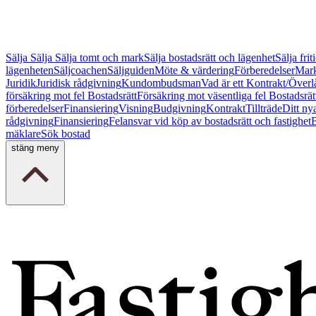
Sälja
Sälja
Sälja tomt och mark
Sälja bostadsrätt och lägenhet
Sälja fri
lägenheten
Säljcoachen
Säljguiden
Möte & värdering
Förberedelser
Mark
Juridik
Juridisk rådgivning
Kundombudsman
Vad är ett Kontrakt/Överl
försäkring mot fel Bostadsrätt
Försäkring mot väsentliga fel Bostadsrät
förberedelser
Finansiering
Visning
Budgivning
Kontrakt
Tillträde
Ditt ny
rådgivning
Finansiering
Felansvar vid köp av bostadsrätt och fastighet
B
mäklare
Sök bostad
stäng meny