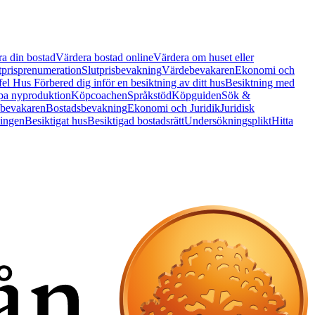
a din bostad
Värdera bostad online
Värdera om huset eller
tprisprenumeration
Slutprisbevakning
Värdebevakaren
Ekonomi och
 fel Hus
Förbered dig inför en besiktning av ditt hus
Besiktning med
a nyproduktion
Köpcoachen
Språkstöd
Köpguiden
Sök &
bevakaren
Bostadsbevakning
Ekonomi och Juridik
Juridisk
ningen
Besiktigat hus
Besiktigad bostadsrätt
Undersökningsplikt
Hitta