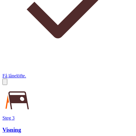
Få lånelöfte.
Steg 3
Visning