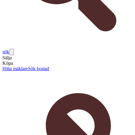
sök
Sälja
Köpa
Hitta mäklare
Sök bostad