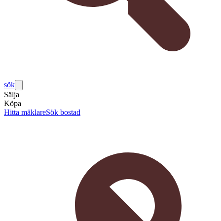
sök
Sälja
Köpa
Hitta mäklare
Sök bostad