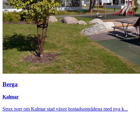
Berga
Kalmar
Strax norr om Kalmar stad växer bostadsområdena med nya k...