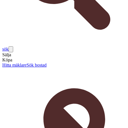
sök
Sälja
Köpa
Hitta mäklare
Sök bostad