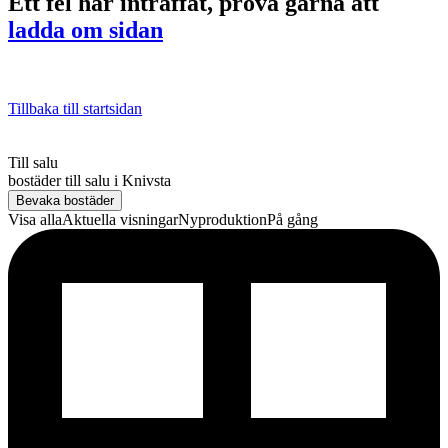
Ett fel har inträffat, prova gärna att
ladda om sidan
Tillbaka till startsidan
Till salu
bostäder till salu
i
Knivsta
Bevaka bostäder
Visa alla
Aktuella visningar
Nyproduktion
På gång