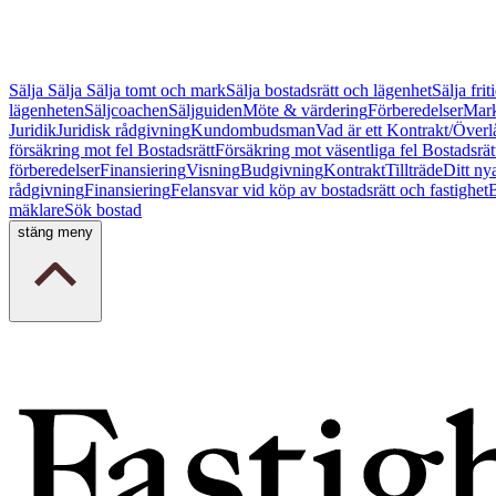
Sälja
Sälja
Sälja tomt och mark
Sälja bostadsrätt och lägenhet
Sälja fri
lägenheten
Säljcoachen
Säljguiden
Möte & värdering
Förberedelser
Mark
Juridik
Juridisk rådgivning
Kundombudsman
Vad är ett Kontrakt/Överl
försäkring mot fel Bostadsrätt
Försäkring mot väsentliga fel Bostadsrät
förberedelser
Finansiering
Visning
Budgivning
Kontrakt
Tillträde
Ditt ny
rådgivning
Finansiering
Felansvar vid köp av bostadsrätt och fastighet
B
mäklare
Sök bostad
stäng meny