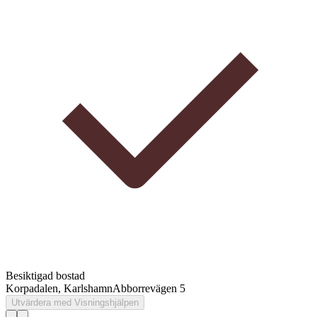
Besiktigad bostad
Korpadalen, Karlshamn
Abborrevägen 5
Utvärdera med Visningshjälpen