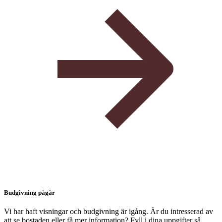
Budgivning pågår
Vi har haft visningar och budgivning är igång. Är du intresserad av
att se bostaden eller få mer information? Fyll i dina uppgifter så