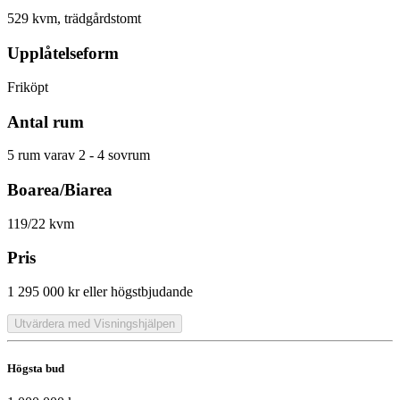
529 kvm, trädgårdstomt
Upplåtelseform
Friköpt
Antal rum
5 rum varav 2 - 4 sovrum
Boarea/Biarea
119/22 kvm
Pris
1 295 000 kr
eller högstbjudande
Utvärdera med Visningshjälpen
Högsta bud