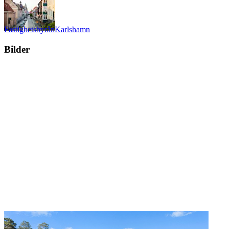
Fastighetsbyrån
Karlshamn
Bilder