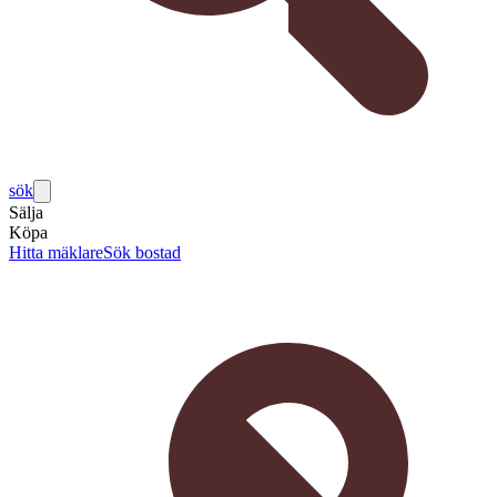
sök
Sälja
Köpa
Hitta mäklare
Sök bostad