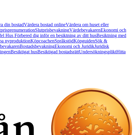
a din bostad
Värdera bostad online
Värdera om huset eller
tprisprenumeration
Slutprisbevakning
Värdebevakaren
Ekonomi och
 fel Hus
Förbered dig inför en besiktning av ditt hus
Besiktning med
a nyproduktion
Köpcoachen
Språkstöd
Köpguiden
Sök &
bevakaren
Bostadsbevakning
Ekonomi och Juridik
Juridisk
ningen
Besiktigat hus
Besiktigad bostadsrätt
Undersökningsplikt
Hitta