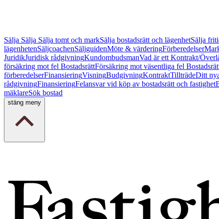
Sälja
Sälja
Sälja tomt och mark
Sälja bostadsrätt och lägenhet
Sälja fri
lägenheten
Säljcoachen
Säljguiden
Möte & värdering
Förberedelser
Mark
Juridik
Juridisk rådgivning
Kundombudsman
Vad är ett Kontrakt/Överl
försäkring mot fel Bostadsrätt
Försäkring mot väsentliga fel Bostadsrät
förberedelser
Finansiering
Visning
Budgivning
Kontrakt
Tillträde
Ditt ny
rådgivning
Finansiering
Felansvar vid köp av bostadsrätt och fastighet
B
mäklare
Sök bostad
stäng meny