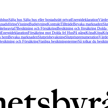
tidshus
Sälja hus
Sälja hus eller bostadsrätt privat
Energideklaration
Värder
nadsföring
Visning
Budgivning
Kontrakt
Tillträde
Bevaka marknaden
Slu
åtelseavtal?
Besiktning och Försäkring
Besiktning och försäkring Dolda
t
Energideklaration
Försäkring mot Dolda fel Hus
På gång
Köpa
Köpa
Köp
a hem
Bevaka marknaden
Slutprisbevakning
Slutprisprenumeration
Värde
esiktning och Försäkring
Vanliga besiktningstermer
Så tolkar du besikt