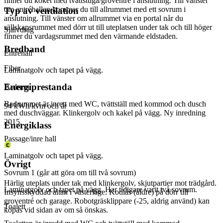
finner du köket med tvättstuga/groventré i anslutning. Till vänster
om entréhallen kommer du till allrummet med ett sovrum i
Typ av ventilation
anslutning. Till vänster om allrummet via en portal når du
sällskapsrummet med dörr ut till uteplatsen under tak och till höger
Självdrag
finner du vardagsrummet med den värmande eldstaden.
Bredband
Entréhall
Fiber
Laminatgolv och tapet på vägg.
Energiprestanda
Badrum
Badrummet är inrett med WC, tvättställ med kommod och dusch
94 kWh/kvm och år
med duschväggar. Klinkergolv och kakel på vägg. Ny inredning
2015.
Energiklass
Passage/inre hall
Laminatgolv och tapet på vägg.
Övrigt
Sovrum 1 (går att göra om till två sovrum)
Härlig uteplats under tak med klinkergolv, skjutpartier mot trädgård.
Laminatgolv och tapet på vägg. Har tidigare varit två sovrum.
Insynsskyddad altan i västerläge. Kodlås (äldre) på dörr till
groventré och garage. Robotgräsklippare (-25, aldrig använd) kan
Toalett
köpas vid sidan av om så önskas.