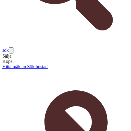
sök
Sälja
Köpa
Hitta mäklare
Sök bostad