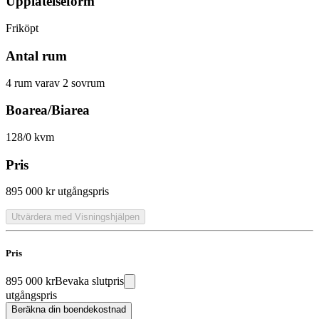
Upplåtelseform
Friköpt
Antal rum
4 rum varav 2 sovrum
Boarea/Biarea
128/0 kvm
Pris
895 000 kr
utgångspris
Utvärdera med Visningshjälpen
Pris
895 000 kr
Bevaka slutpris
utgångspris
Beräkna din boendekostnad