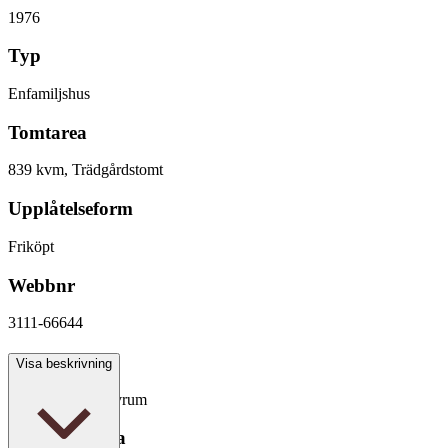
1976
Typ
Enfamiljshus
Tomtarea
839 kvm, Trädgårdstomt
Upplåtelseform
Friköpt
Webbnr
3111-66644
Antal rum
Visa beskrivning
4 rum varav 2 sovrum
Boarea/Biarea