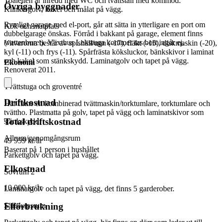
Toaletten är inredd med WC och tvättställ med kommod.
Övriga byggnader
Klinkergolv, kakel och målat på vägg.
Rymligt garage med el-port, går att sätta in ytterligare en port om
Kök och matplats
dubbelgarage önskas. Förråd i bakkant på garage, element finns
(vattenburet). Växthus Lekstuga kommer tas bort ingår ej.
Vitvarorna består av spishäll/ugn (-17), fläkt (-15), diskmaskin (-20),
kyl (-11) och frys (-11). Spårfrästa köksluckor, bänkskivor i laminat
och kakel som stänkskydd. Laminatgolv och tapet på vägg.
Ekonomi
Renoverat 2011.
Tvättstuga och groventré
Driftkostnad
Här finns en kombinerad tvättmaskin/torktumlare, torktumlare och
tvättho. Plastmatta på golv, tapet på vägg och laminatskivor som
Total driftskostnad
stänkskydd.
Allrum/genomgångsrum
49 959 kr/år
Baserat på 1 person i hushållet
Parkettgolv och tapet på vägg.
Elkostnad
Sovrum 2
10 000 kr/år
Laminatgolv och tapet på vägg, det finns 5 garderober.
Sällskapsrum
Elförbrukning