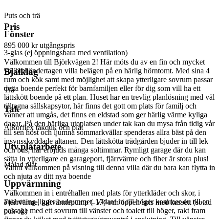
Puts och trä
Pris
Fönster
895 000 kr
utgångspris
3-glas (ej öppningsbara med ventilation)
Välkommen till Björkvägen 2! Här möts du av en fin och mycket
väl omhändertagen villa belägen på en härlig hörntomt. Med sina 4
Bjälklag
rum och kök samt med möjlighet att skapa ytterligare sovrum passar
detta boende perfekt för barnfamiljen eller för dig som vill ha ett
Trä
lättskött boende på ett plan. Huset har en trevlig planlösning med väl
tilltagna sällskapsytor, här finns det gott om plats för familj och
Tak
vänner att umgås, det finns en eldstad som ger härlig värme kyliga
dagar. På den härliga uteplatsen under tak kan du mysa från tidig vår
Alkorflex takduk och plåt
till sen höst och ljumna sommarkvällar spenderas allra bäst på den
insynsskyddade altanen. Den lättskötta trädgården bjuder in till lek
Utv.plåtarbete
och bus, här erbjuds många soltimmar. Rymligt garage där du kan
sätta in ytterligare en garageport, fjärrvärme och fiber är stora plus!
Målad plåt
Varmt välkommen på visning till denna villa där du bara kan flytta in
och njuta av ditt nya boende
Uppvärmning
Välkommen in i entréhallen med plats för ytterkläder och skor, i
anslutning ligger badrummet. Vidare in till höger kommer du till en
Fjärrvärme, luftvärmepump (-17) och öppen spis med kassett (sotad
passage med ett sovrum till vänster och toalett till höger, rakt fram
och ok)