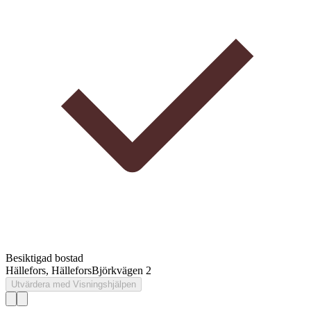
Besiktigad bostad
Hällefors, Hällefors
Björkvägen 2
Utvärdera med Visningshjälpen