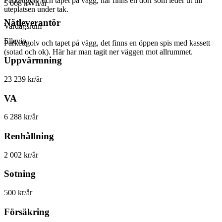
Parkettgolv och tapet på vägg, här finns en dörr som leder ut till
5 068 kWh/år
uteplatsen under tak.
Nätleverantör
Vardagsrum
Ellevio
Parkettgolv och tapet på vägg, det finns en öppen spis med kassett
(sotad och ok). Här har man tagit ner väggen mot allrummet.
Uppvärmning
23 239 kr/år
VA
6 288 kr/år
Renhållning
2 002 kr/år
Sotning
500 kr/år
Försäkring