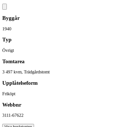
Byggår
1940
Typ
Övrigt
Tomtarea
3 497 kvm, Trädgårdstomt
Upplåtelseform
Friköpt
Webbnr
3111-67622
Antal rum
Visa beskrivning