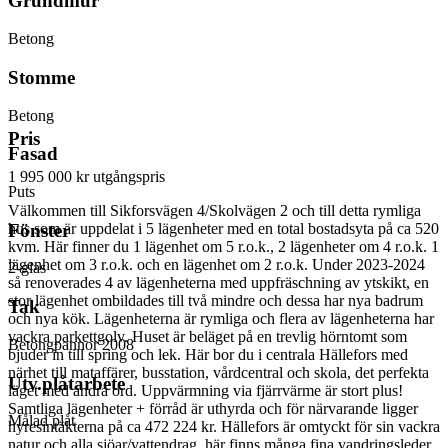
Grundmur
Betong
Stomme
Betong
Pris
Fasad
1 995 000 kr
utgångspris
Puts
Välkommen till Sikforsvägen 4/Skolvägen 2 och till detta rymliga
hus som är uppdelat i 5 lägenheter med en total bostadsyta på ca 520
Fönster
kvm. Här finner du 1 lägenhet om 5 r.o.k., 2 lägenheter om 4 r.o.k. 1
lägenhet om 3 r.o.k. och en lägenhet om 2 r.o.k. Under 2023-2024
2-glas
så renoverades 4 av lägenheterna med uppfräschning av ytskikt, en
stor lägenhet ombildades till två mindre och dessa har nya badrum
Tak
och nya kök. Lägenheterna är rymliga och flera av lägenheterna har
vackra parkettgolv. Huset är beläget på en trevlig hörntomt som
Betongpannor 2008
bjuder in till spring och lek. Här bor du i centrala Hällefors med
närhet till mataffärer, busstation, vårdcentral och skola, det perfekta
Utv.plåtarbete
läget med andra ord. Uppvärmning via fjärrvärme är stort plus!
Samtliga lägenheter + förråd är uthyrda och för närvarande ligger
Målad plåt
hyresintäkterna på ca 472 224 kr. Hällefors är omtyckt för sin vackra
natur och alla sjöar/vattendrag, här finns många fina vandringsleder