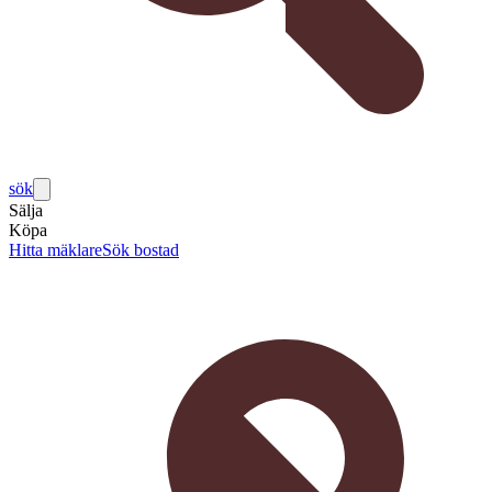
sök
Sälja
Köpa
Hitta mäklare
Sök bostad