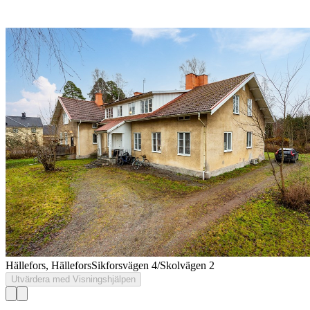
Hällefors, Hällefors
Sikforsvägen 4/Skolvägen 2
Utvärdera med Visningshjälpen