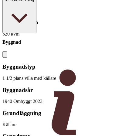
18 rum
Boarea/Biarea
520 kvm
Byggnad
Byggnadstyp
1 1/2 plans villa med källare
Byggnadsår
1940 Ombyggt 2023
Grundläggning
Källare