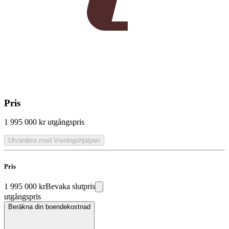
Pris
1 995 000 kr
utgångspris
Utvärdera med Visningshjälpen
Pris
1 995 000 kr
Bevaka slutpris
utgångspris
Beräkna din boendekostnad