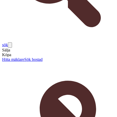
sök
Sälja
Köpa
Hitta mäklare
Sök bostad