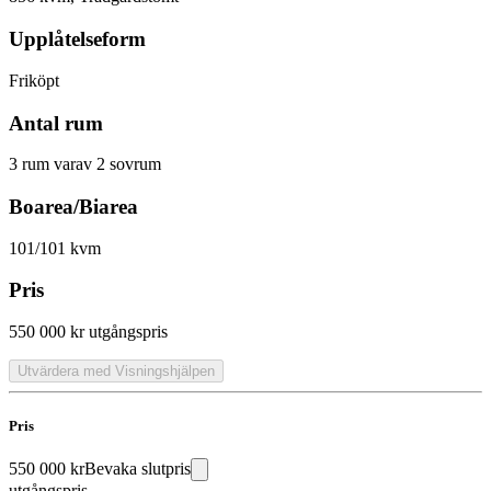
Upplåtelseform
Friköpt
Antal rum
3 rum varav 2 sovrum
Boarea/Biarea
101/101 kvm
Pris
550 000 kr
utgångspris
Utvärdera med Visningshjälpen
Pris
550 000 kr
Bevaka slutpris
utgångspris