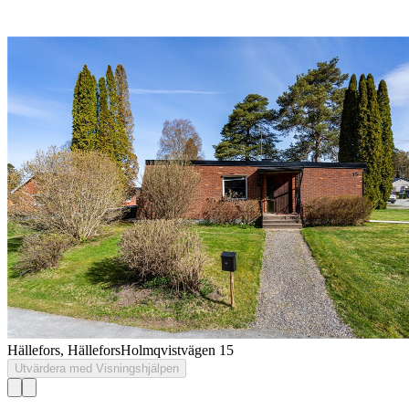
Hällefors, Hällefors
Holmqvistvägen 15
Utvärdera med Visningshjälpen