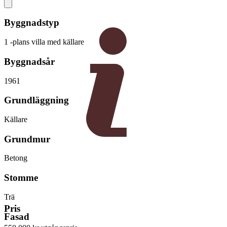
Byggnadstyp
1 -plans villa med källare
Byggnadsår
1961
Grundläggning
Källare
Grundmur
Betong
Stomme
Trä
Pris
Fasad