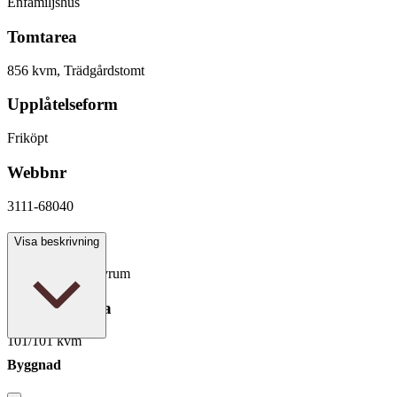
Enfamiljshus
Tomtarea
856 kvm, Trädgårdstomt
Upplåtelseform
Friköpt
Webbnr
3111-68040
Antal rum
Visa beskrivning
3 rum varav 2 sovrum
Boarea/Biarea
101/101 kvm
Byggnad