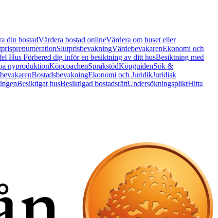
a din bostad
Värdera bostad online
Värdera om huset eller
tprisprenumeration
Slutprisbevakning
Värdebevakaren
Ekonomi och
 fel Hus
Förbered dig inför en besiktning av ditt hus
Besiktning med
a nyproduktion
Köpcoachen
Språkstöd
Köpguiden
Sök &
bevakaren
Bostadsbevakning
Ekonomi och Juridik
Juridisk
ningen
Besiktigat hus
Besiktigad bostadsrätt
Undersökningsplikt
Hitta