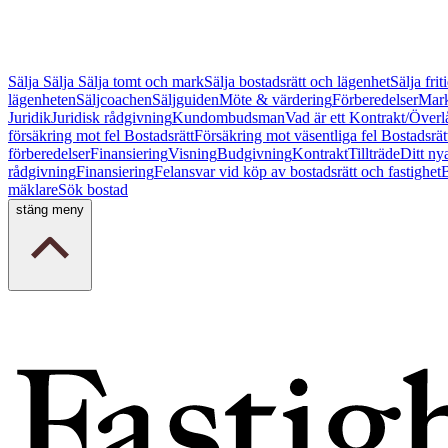
Sälja
Sälja
Sälja tomt och mark
Sälja bostadsrätt och lägenhet
Sälja fri
lägenheten
Säljcoachen
Säljguiden
Möte & värdering
Förberedelser
Mark
Juridik
Juridisk rådgivning
Kundombudsman
Vad är ett Kontrakt/Överl
försäkring mot fel Bostadsrätt
Försäkring mot väsentliga fel Bostadsrät
förberedelser
Finansiering
Visning
Budgivning
Kontrakt
Tillträde
Ditt ny
rådgivning
Finansiering
Felansvar vid köp av bostadsrätt och fastighet
B
mäklare
Sök bostad
stäng meny