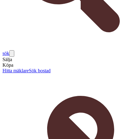
sök
Sälja
Köpa
Hitta mäklare
Sök bostad