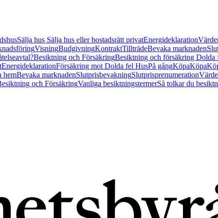
tidshus
Sälja hus
Sälja hus eller bostadsrätt privat
Energideklaration
Värder
nadsföring
Visning
Budgivning
Kontrakt
Tillträde
Bevaka marknaden
Slu
åtelseavtal?
Besiktning och Försäkring
Besiktning och försäkring Dolda
t
Energideklaration
Försäkring mot Dolda fel Hus
På gång
Köpa
Köpa
Köp
a hem
Bevaka marknaden
Slutprisbevakning
Slutprisprenumeration
Värde
esiktning och Försäkring
Vanliga besiktningstermer
Så tolkar du besikt