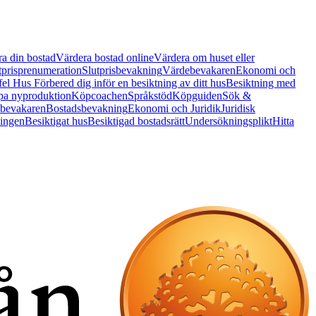
a din bostad
Värdera bostad online
Värdera om huset eller
tprisprenumeration
Slutprisbevakning
Värdebevakaren
Ekonomi och
 fel Hus
Förbered dig inför en besiktning av ditt hus
Besiktning med
a nyproduktion
Köpcoachen
Språkstöd
Köpguiden
Sök &
bevakaren
Bostadsbevakning
Ekonomi och Juridik
Juridisk
ningen
Besiktigat hus
Besiktigad bostadsrätt
Undersökningsplikt
Hitta