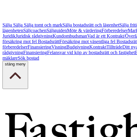
Sälja
Sälja
Sälja tomt och mark
Sälja bostadsrätt och lägenhet
Sälja fri
lägenheten
Säljcoachen
Säljguiden
Möte & värdering
Förberedelser
Mark
Juridik
Juridisk rådgivning
Kundombudsman
Vad är ett Kontrakt/Överl
försäkring mot fel Bostadsrätt
Försäkring mot väsentliga fel Bostadsrät
förberedelser
Finansiering
Visning
Budgivning
Kontrakt
Tillträde
Ditt ny
rådgivning
Finansiering
Felansvar vid köp av bostadsrätt och fastighet
B
mäklare
Sök bostad
stäng meny