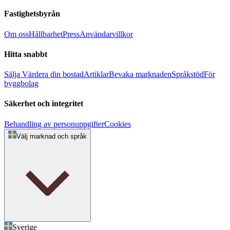
Fastighetsbyrån
Om oss
Hållbarhet
Press
Användarvillkor
Hitta snabbt
Sälja
Värdera din bostad
Artiklar
Bevaka marknaden
Språkstöd
För
byggbolag
Säkerhet och integritet
Behandling av personuppgifter
Cookies
Välj marknad och språk
Sverige