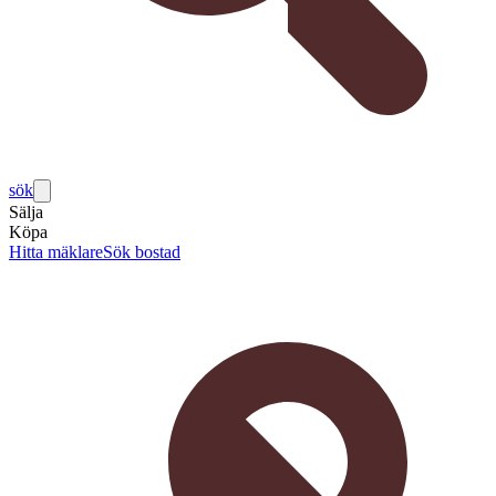
sök
Sälja
Köpa
Hitta mäklare
Sök bostad