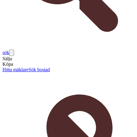
sök
Sälja
Köpa
Hitta mäklare
Sök bostad