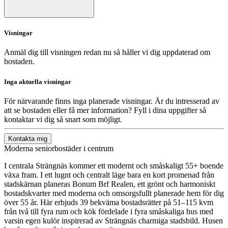
Visningar
Anmäl dig till visningen redan nu så håller vi dig uppdaterad om
bostaden.
Inga aktuella visningar
För närvarande finns inga planerade visningar. Är du intresserad av
att se bostaden eller få mer information? Fyll i dina uppgifter så
kontaktar vi dig så snart som möjligt.
Kontakta mig
Moderna seniorbostäder i centrum
I centrala Strängnäs kommer ett modernt och småskaligt 55+ boende
växa fram. I ett lugnt och centralt läge bara en kort promenad från
stadskärnan planeras Bonum Brf Realen, ett grönt och harmoniskt
bostadskvarter med moderna och omsorgsfullt planerade hem för dig
över 55 år. Här erbjuds 39 bekväma bostadsrätter på 51–115 kvm
från två till fyra rum och kök fördelade i fyra småskaliga hus med
varsin egen kulör inspirerad av Strängnäs charmiga stadsbild. Husen