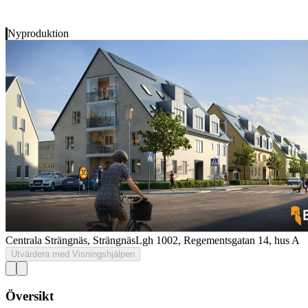
Nyproduktion
Centrala Strängnäs, Strängnäs
Lgh 1002, Regementsgatan 14, hus A
Utvärdera med Visningshjälpen
Översikt