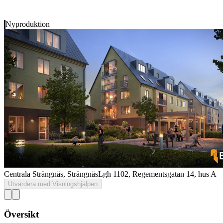
Nyproduktion
Centrala Strängnäs, Strängnäs
Lgh 1102, Regementsgatan 14, hus A
Utvärdera med Visningshjälpen
Översikt