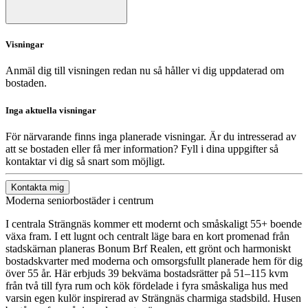
Visningar
Anmäl dig till visningen redan nu så håller vi dig uppdaterad om
bostaden.
Inga aktuella visningar
För närvarande finns inga planerade visningar. Är du intresserad av
att se bostaden eller få mer information? Fyll i dina uppgifter så
kontaktar vi dig så snart som möjligt.
Kontakta mig
Moderna seniorbostäder i centrum
I centrala Strängnäs kommer ett modernt och småskaligt 55+ boende
växa fram. I ett lugnt och centralt läge bara en kort promenad från
stadskärnan planeras Bonum Brf Realen, ett grönt och harmoniskt
bostadskvarter med moderna och omsorgsfullt planerade hem för dig
över 55 år. Här erbjuds 39 bekväma bostadsrätter på 51–115 kvm
från två till fyra rum och kök fördelade i fyra småskaliga hus med
varsin egen kulör inspirerad av Strängnäs charmiga stadsbild. Husen