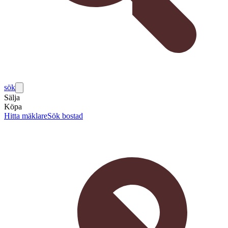
sök
Sälja
Köpa
Hitta mäklare
Sök bostad