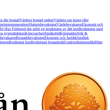
a din bostad
Värdera bostad online
Värdera om huset eller
tprisprenumeration
Slutprisbevakning
Värdebevakaren
Ekonomi och
 fel Hus
Förbered dig inför en besiktning av ditt hus
Besiktning med
a nyproduktion
Köpcoachen
Språkstöd
Köpguiden
Sök &
bevakaren
Bostadsbevakning
Ekonomi och Juridik
Juridisk
ningen
Besiktigat hus
Besiktigad bostadsrätt
Undersökningsplikt
Hitta