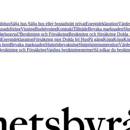
tidshus
Sälja hus
Sälja hus eller bostadsrätt privat
Energideklaration
Värder
nadsföring
Visning
Budgivning
Kontrakt
Tillträde
Bevaka marknaden
Slu
åtelseavtal?
Besiktning och Försäkring
Besiktning och försäkring Dolda
t
Energideklaration
Försäkring mot Dolda fel Hus
På gång
Köpa
Köpa
Köp
a hem
Bevaka marknaden
Slutprisbevakning
Slutprisprenumeration
Värde
esiktning och Försäkring
Vanliga besiktningstermer
Så tolkar du besikt