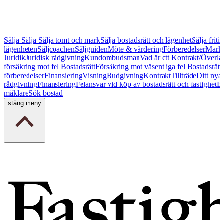
Sälja
Sälja
Sälja tomt och mark
Sälja bostadsrätt och lägenhet
Sälja fri
lägenheten
Säljcoachen
Säljguiden
Möte & värdering
Förberedelser
Mark
Juridik
Juridisk rådgivning
Kundombudsman
Vad är ett Kontrakt/Överl
försäkring mot fel Bostadsrätt
Försäkring mot väsentliga fel Bostadsrät
förberedelser
Finansiering
Visning
Budgivning
Kontrakt
Tillträde
Ditt ny
rådgivning
Finansiering
Felansvar vid köp av bostadsrätt och fastighet
B
mäklare
Sök bostad
stäng meny