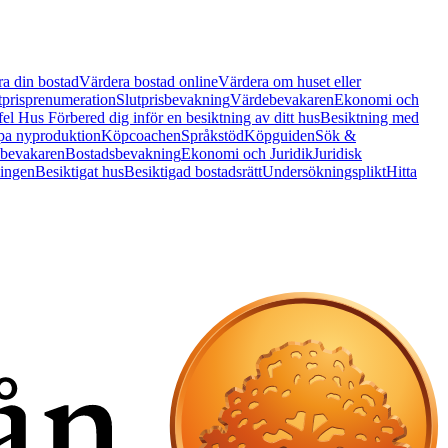
a din bostad
Värdera bostad online
Värdera om huset eller
tprisprenumeration
Slutprisbevakning
Värdebevakaren
Ekonomi och
 fel Hus
Förbered dig inför en besiktning av ditt hus
Besiktning med
a nyproduktion
Köpcoachen
Språkstöd
Köpguiden
Sök &
bevakaren
Bostadsbevakning
Ekonomi och Juridik
Juridisk
ningen
Besiktigat hus
Besiktigad bostadsrätt
Undersökningsplikt
Hitta