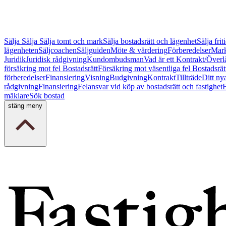
Sälja
Sälja
Sälja tomt och mark
Sälja bostadsrätt och lägenhet
Sälja fri
lägenheten
Säljcoachen
Säljguiden
Möte & värdering
Förberedelser
Mark
Juridik
Juridisk rådgivning
Kundombudsman
Vad är ett Kontrakt/Överl
försäkring mot fel Bostadsrätt
Försäkring mot väsentliga fel Bostadsrät
förberedelser
Finansiering
Visning
Budgivning
Kontrakt
Tillträde
Ditt ny
rådgivning
Finansiering
Felansvar vid köp av bostadsrätt och fastighet
B
mäklare
Sök bostad
stäng meny