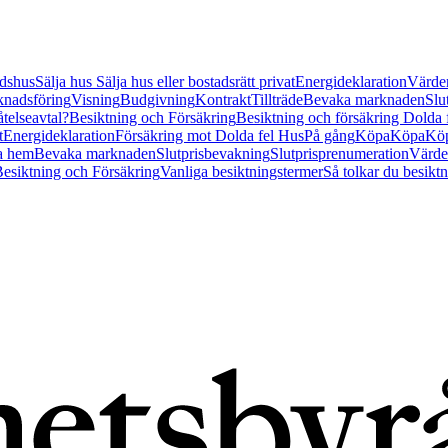
tidshus
Sälja hus
Sälja hus eller bostadsrätt privat
Energideklaration
Värder
nadsföring
Visning
Budgivning
Kontrakt
Tillträde
Bevaka marknaden
Slu
åtelseavtal?
Besiktning och Försäkring
Besiktning och försäkring Dolda
t
Energideklaration
Försäkring mot Dolda fel Hus
På gång
Köpa
Köpa
Köp
a hem
Bevaka marknaden
Slutprisbevakning
Slutprisprenumeration
Värde
esiktning och Försäkring
Vanliga besiktningstermer
Så tolkar du besikt