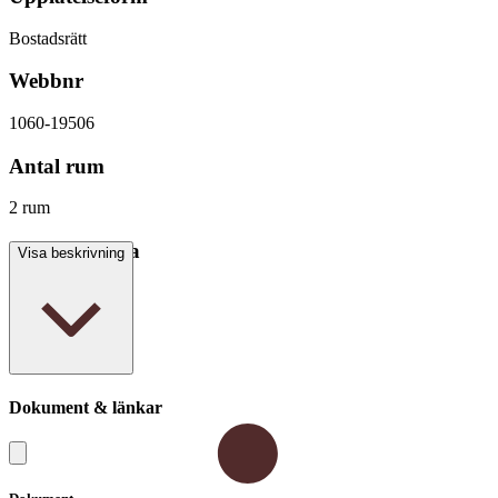
Bostadsrätt
Webbnr
1060-19506
Antal rum
2 rum
Boarea/Biarea
Visa beskrivning
54 kvm
Dokument & länkar