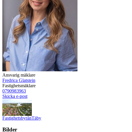
Ansvarig mäklare
Fredrica Glatstein
Fastighetsmäklare
0790983963
Skicka e-post
Fastighetsbyrån
Täby
Bilder