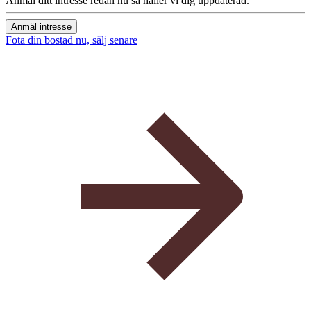
Anmäl ditt intresse redan nu så håller vi dig uppdaterad.
Anmäl intresse
Fota din bostad nu, sälj senare