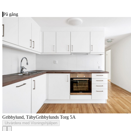
På gång
Gribbylund, Täby
Gribbylunds Torg 5A
Utvärdera med Visningshjälpen