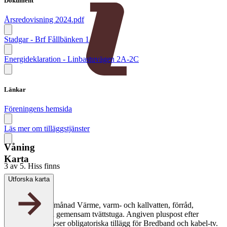
Dokument
Årsredovisning 2024.pdf
Stadgar - Brf Fållbänken 1
Energideklaration - Linbastuvägen 2A-2C
Länkar
Föreningens hemsida
Läs mer om tilläggstjänster
Våning
Karta
3 av 5. Hiss finns
Utforska karta
Avgift
4 926 + 180 kr/månad
Värme, varm- och kallvatten, förråd,
cykelförråd och gemensam tvättstuga. Angiven pluspost efter
månadsavgift avser obligatoriska tillägg för Bredband och kabel-tv.