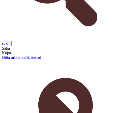
sök
Sälja
Köpa
Hitta mäklare
Sök bostad