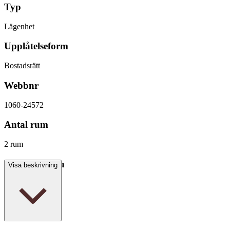
Typ
Lägenhet
Upplåtelseform
Bostadsrätt
Webbnr
1060-24572
Antal rum
2 rum
Boarea/Biarea
Visa beskrivning
56,2 kvm