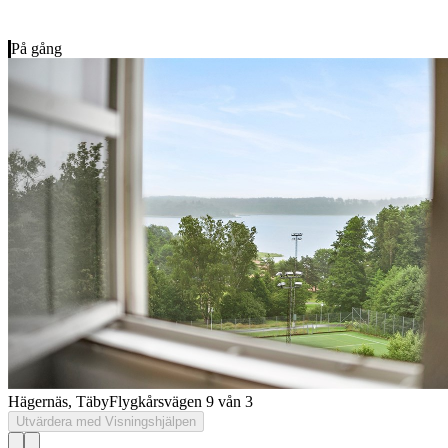
På gång
Hägernäs, Täby
Flygkårsvägen 9 vån 3
Utvärdera med Visningshjälpen