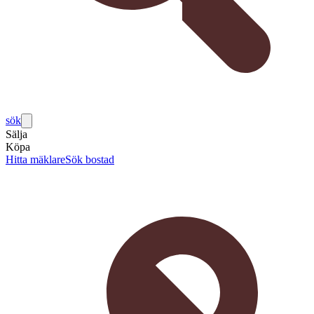
sök
Sälja
Köpa
Hitta mäklare
Sök bostad