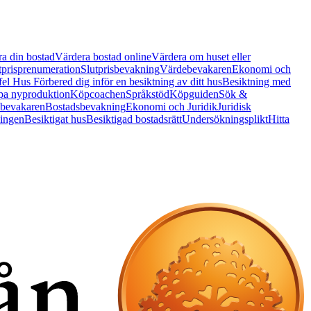
a din bostad
Värdera bostad online
Värdera om huset eller
tprisprenumeration
Slutprisbevakning
Värdebevakaren
Ekonomi och
 fel Hus
Förbered dig inför en besiktning av ditt hus
Besiktning med
a nyproduktion
Köpcoachen
Språkstöd
Köpguiden
Sök &
bevakaren
Bostadsbevakning
Ekonomi och Juridik
Juridisk
ningen
Besiktigat hus
Besiktigad bostadsrätt
Undersökningsplikt
Hitta