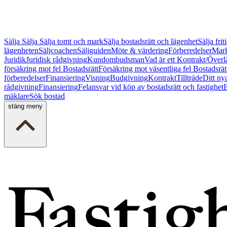
Sälja
Sälja
Sälja tomt och mark
Sälja bostadsrätt och lägenhet
Sälja fri
lägenheten
Säljcoachen
Säljguiden
Möte & värdering
Förberedelser
Mark
Juridik
Juridisk rådgivning
Kundombudsman
Vad är ett Kontrakt/Överl
försäkring mot fel Bostadsrätt
Försäkring mot väsentliga fel Bostadsrät
förberedelser
Finansiering
Visning
Budgivning
Kontrakt
Tillträde
Ditt ny
rådgivning
Finansiering
Felansvar vid köp av bostadsrätt och fastighet
B
mäklare
Sök bostad
stäng meny