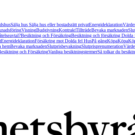
tidshus
Sälja hus
Sälja hus eller bostadsrätt privat
Energideklaration
Värder
nadsföring
Visning
Budgivning
Kontrakt
Tillträde
Bevaka marknaden
Slu
åtelseavtal?
Besiktning och Försäkring
Besiktning och försäkring Dolda
t
Energideklaration
Försäkring mot Dolda fel Hus
På gång
Köpa
Köpa
Köp
a hem
Bevaka marknaden
Slutprisbevakning
Slutprisprenumeration
Värde
esiktning och Försäkring
Vanliga besiktningstermer
Så tolkar du besikt