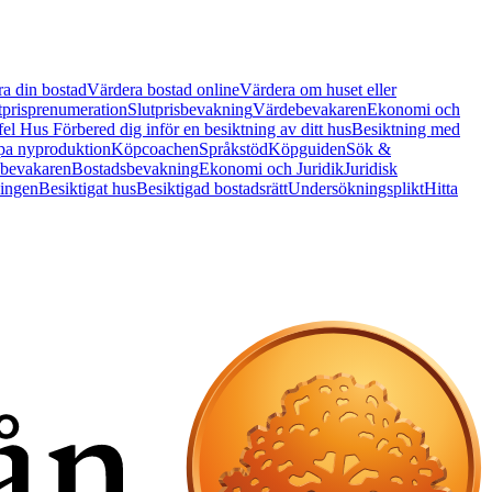
a din bostad
Värdera bostad online
Värdera om huset eller
tprisprenumeration
Slutprisbevakning
Värdebevakaren
Ekonomi och
 fel Hus
Förbered dig inför en besiktning av ditt hus
Besiktning med
a nyproduktion
Köpcoachen
Språkstöd
Köpguiden
Sök &
bevakaren
Bostadsbevakning
Ekonomi och Juridik
Juridisk
ningen
Besiktigat hus
Besiktigad bostadsrätt
Undersökningsplikt
Hitta