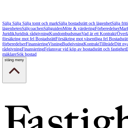
Sälja
Sälja
Sälja tomt och mark
Sälja bostadsrätt och lägenhet
Sälja fri
lägenheten
Säljcoachen
Säljguiden
Möte & värdering
Förberedelser
Mark
Juridik
Juridisk rådgivning
Kundombudsman
Vad är ett Kontrakt/Överl
försäkring mot fel Bostadsrätt
Försäkring mot väsentliga fel Bostadsrät
förberedelser
Finansiering
Visning
Budgivning
Kontrakt
Tillträde
Ditt ny
rådgivning
Finansiering
Felansvar vid köp av bostadsrätt och fastighet
B
mäklare
Sök bostad
stäng meny