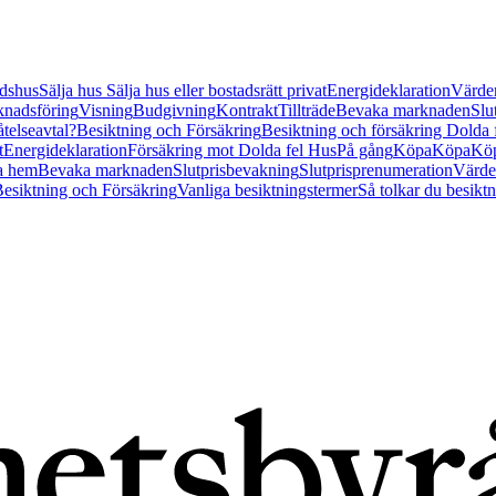
tidshus
Sälja hus
Sälja hus eller bostadsrätt privat
Energideklaration
Värder
nadsföring
Visning
Budgivning
Kontrakt
Tillträde
Bevaka marknaden
Slu
åtelseavtal?
Besiktning och Försäkring
Besiktning och försäkring Dolda
t
Energideklaration
Försäkring mot Dolda fel Hus
På gång
Köpa
Köpa
Köp
a hem
Bevaka marknaden
Slutprisbevakning
Slutprisprenumeration
Värde
esiktning och Försäkring
Vanliga besiktningstermer
Så tolkar du besikt