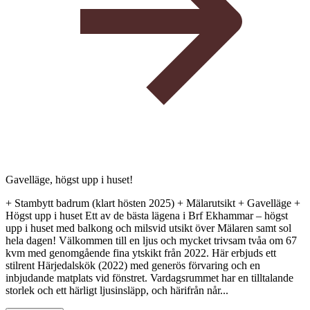
Gavelläge, högst upp i huset!
+ Stambytt badrum (klart hösten 2025) + Mälarutsikt + Gavelläge +
Högst upp i huset Ett av de bästa lägena i Brf Ekhammar – högst
upp i huset med balkong och milsvid utsikt över Mälaren samt sol
hela dagen! Välkommen till en ljus och mycket trivsam tvåa om 67
kvm med genomgående fina ytskikt från 2022. Här erbjuds ett
stilrent Härjedalskök (2022) med generös förvaring och en
inbjudande matplats vid fönstret. Vardagsrummet har en tilltalande
storlek och ett härligt ljusinsläpp, och härifrån når...