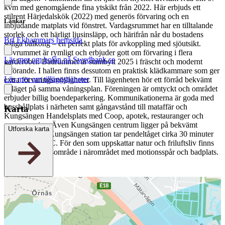
kvm med genomgående fina ytskikt från 2022. Här erbjuds ett
stilrent Härjedalskök (2022) med generös förvaring och en
Länkar
inbjudande matplats vid fönstret. Vardagsrummet har en tilltalande
storlek och ett härligt ljusinsläpp, och härifrån når du bostadens
Brf Ekhammars hemsida
soliga balkong – en perfekt plats för avkoppling med sjöutsikt.
Sovrummet är rymligt och erbjuder gott om förvaring i flera
Läs mer om bolån på Swedbank.se
garderober. Badrummet är stambytt 2025 i fräscht och modernt
utförande. I hallen finns dessutom en praktisk klädkammare som ger
Läs mer om tilläggstjänster
extra förvaringsmöjligheter. Till lägenheten hör ett förråd bekvämt
beläget på samma våningsplan. Föreningen är omtyckt och området
erbjuder billig boendeparkering. Kommunikationerna är goda med
busshållplats i närheten samt gångavstånd till mataffär och
Karta
Kungsängen Handelsplats med Coop, apotek, restauranger och
annan service. Även Kungsängen centrum ligger på bekvämt
Utforska karta
avstånd. Från Kungsängen station tar pendeltåget cirka 30 minuter
till Stockholm C. För den som uppskattar natur och friluftsliv finns
Lillsjöns friluftsområde i närområdet med motionsspår och badplats.