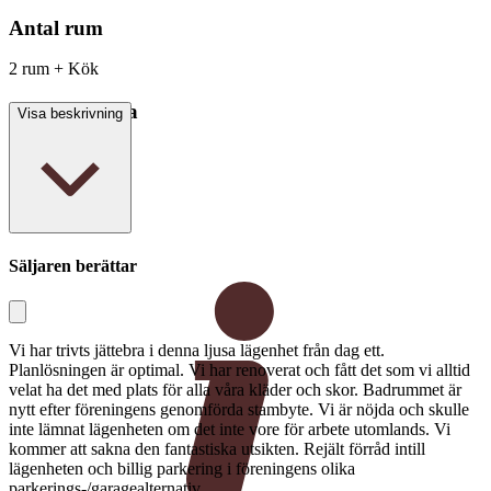
Antal rum
2 rum + Kök
Boarea/Biarea
Visa beskrivning
67 kvm
Säljaren berättar
Vi har trivts jättebra i denna ljusa lägenhet från dag ett.
Planlösningen är optimal. Vi har renoverat och fått det som vi alltid
velat ha det med plats för alla våra kläder och skor. Badrummet är
nytt efter föreningens genomförda stambyte. Vi är nöjda och skulle
inte lämnat lägenheten om det inte vore för arbete utomlands. Vi
kommer att sakna den fantastiska utsikten. Rejält förråd intill
lägenheten och billig parkering i föreningens olika
parkerings-/garagealternativ.