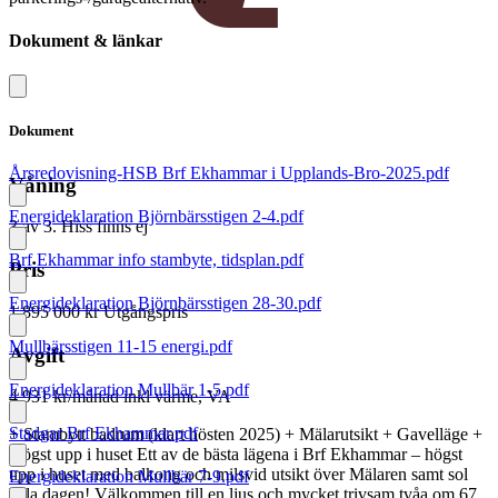
Dokument & länkar
Dokument
Årsredovisning-HSB Brf Ekhammar i Upplands-Bro-2025.pdf
Våning
Energideklaration Björnbärsstigen 2-4.pdf
3 av 3. Hiss finns ej
Brf Ekhammar info stambyte, tidsplan.pdf
Pris
Energideklaration Björnbärsstigen 28-30.pdf
1 895 000 kr
Utgångspris
Mullbärsstigen 11-15 energi.pdf
Avgift
Energideklaration Mullbär 1-5.pdf
4 931 kr/månad
inkl värme, VA
Stadgar Brf Ekhammar.pdf
+ Stambytt badrum (klart hösten 2025) + Mälarutsikt + Gavelläge +
Högst upp i huset Ett av de bästa lägena i Brf Ekhammar – högst
upp i huset med balkong och milsvid utsikt över Mälaren samt sol
Energideklaration Mullbär 7-9.pdf
hela dagen! Välkommen till en ljus och mycket trivsam tvåa om 67