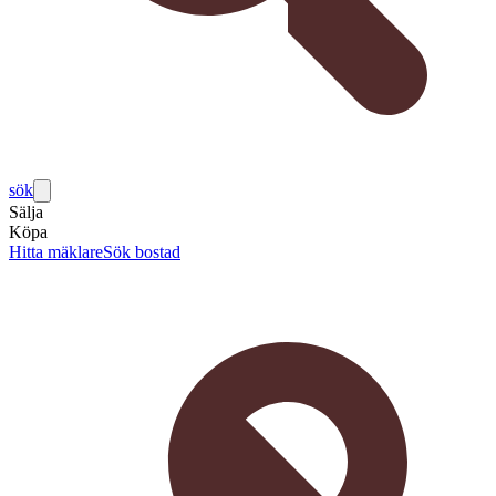
sök
Sälja
Köpa
Hitta mäklare
Sök bostad