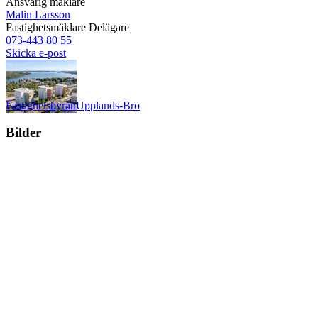
Ansvarig mäklare
Malin Larsson
Fastighetsmäklare
Delägare
073-443 80 55
Skicka e-post
Fastighetsbyrån
Upplands-Bro
Bilder