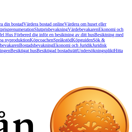
a din bostad
Värdera bostad online
Värdera om huset eller
tprisprenumeration
Slutprisbevakning
Värdebevakaren
Ekonomi och
 fel Hus
Förbered dig inför en besiktning av ditt hus
Besiktning med
a nyproduktion
Köpcoachen
Språkstöd
Köpguiden
Sök &
bevakaren
Bostadsbevakning
Ekonomi och Juridik
Juridisk
ningen
Besiktigat hus
Besiktigad bostadsrätt
Undersökningsplikt
Hitta