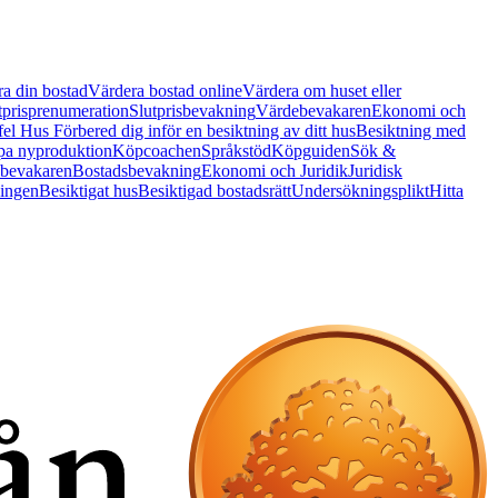
a din bostad
Värdera bostad online
Värdera om huset eller
tprisprenumeration
Slutprisbevakning
Värdebevakaren
Ekonomi och
 fel Hus
Förbered dig inför en besiktning av ditt hus
Besiktning med
a nyproduktion
Köpcoachen
Språkstöd
Köpguiden
Sök &
bevakaren
Bostadsbevakning
Ekonomi och Juridik
Juridisk
ningen
Besiktigat hus
Besiktigad bostadsrätt
Undersökningsplikt
Hitta