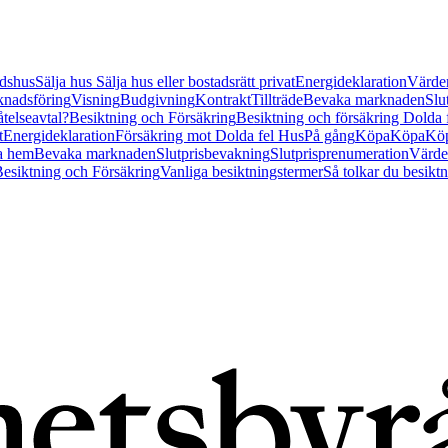
tidshus
Sälja hus
Sälja hus eller bostadsrätt privat
Energideklaration
Värder
nadsföring
Visning
Budgivning
Kontrakt
Tillträde
Bevaka marknaden
Slu
åtelseavtal?
Besiktning och Försäkring
Besiktning och försäkring Dolda
t
Energideklaration
Försäkring mot Dolda fel Hus
På gång
Köpa
Köpa
Köp
a hem
Bevaka marknaden
Slutprisbevakning
Slutprisprenumeration
Värde
esiktning och Försäkring
Vanliga besiktningstermer
Så tolkar du besikt