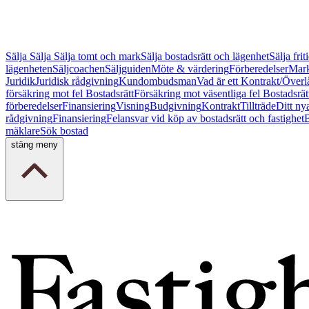
Sälja
Sälja
Sälja tomt och mark
Sälja bostadsrätt och lägenhet
Sälja fri
lägenheten
Säljcoachen
Säljguiden
Möte & värdering
Förberedelser
Mark
Juridik
Juridisk rådgivning
Kundombudsman
Vad är ett Kontrakt/Överl
försäkring mot fel Bostadsrätt
Försäkring mot väsentliga fel Bostadsrät
förberedelser
Finansiering
Visning
Budgivning
Kontrakt
Tillträde
Ditt ny
rådgivning
Finansiering
Felansvar vid köp av bostadsrätt och fastighet
B
mäklare
Sök bostad
stäng meny