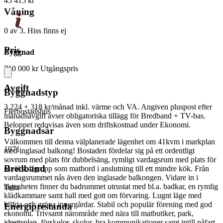
45 415 kr
Våning
0 av 3. Hiss finns ej
Pris
Byggnad
710 000 kr
Utgångspris
Avgift
Byggnadstyp
3 224 + 318 kr/månad
inkl. värme och VA. Angiven pluspost efter
Flerbostadshus
månadsavgift avser obligatoriska tillägg för Bredband + TV-bas.
Beloppet redovisas även som driftskostnad under Ekonomi.
Byggnadsår
Välkommen till denna välplanerade lägenhet om 41kvm i markplan
1971
med inglasad balkong! Bostaden fördelar sig på ett ordentligt
sovrum med plats för dubbelsäng, rymligt vardagsrum med plats för
Bredband
såväl soffgrupp som matbord i anslutning till ett mindre kök. Från
vardagsrummet nås även den inglasade balkongen. Vidare in i
lägenheten finner du badrummet utrustat med bl.a. badkar, en rymlig
Telia
klädkammare samt hall med gott om förvaring. Lugnt läge med
bilfria och gröna innergårdar. Stabil och populär förening med god
Energiprestanda
ekonomi. Trivsamt närområde med nära till matbutiker, park,
idrottsplan, förskolor, skolor, bra kommunikationer samt intill påfart