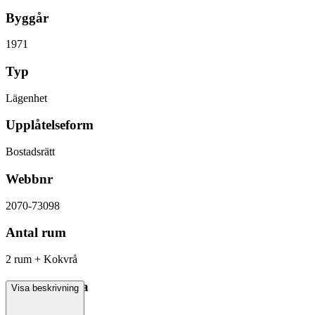
Byggår
1971
Typ
Lägenhet
Upplåtelseform
Bostadsrätt
Webbnr
2070-73098
Antal rum
2 rum + Kokvrå
Boarea/Biarea
Visa beskrivning
41 kvm