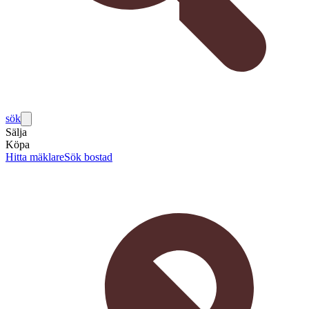
sök
Sälja
Köpa
Hitta mäklare
Sök bostad