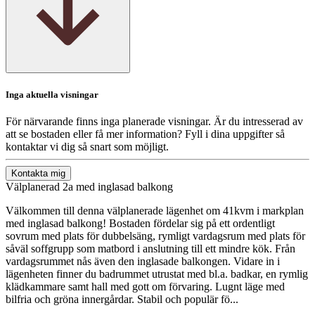
Inga aktuella visningar
För närvarande finns inga planerade visningar. Är du intresserad av
att se bostaden eller få mer information? Fyll i dina uppgifter så
kontaktar vi dig så snart som möjligt.
Kontakta mig
Välplanerad 2a med inglasad balkong
Välkommen till denna välplanerade lägenhet om 41kvm i markplan
med inglasad balkong! Bostaden fördelar sig på ett ordentligt
sovrum med plats för dubbelsäng, rymligt vardagsrum med plats för
såväl soffgrupp som matbord i anslutning till ett mindre kök. Från
vardagsrummet nås även den inglasade balkongen. Vidare in i
lägenheten finner du badrummet utrustat med bl.a. badkar, en rymlig
klädkammare samt hall med gott om förvaring. Lugnt läge med
bilfria och gröna innergårdar. Stabil och populär fö...