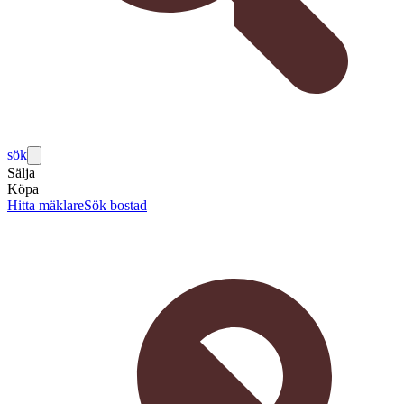
sök
Sälja
Köpa
Hitta mäklare
Sök bostad