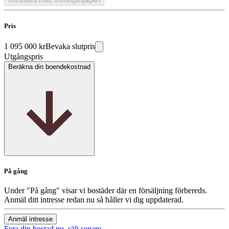
Utvärdera med Visningshjälpen
Pris
1 095 000 kr
Bevaka slutpris
Utgångspris
Beräkna din boendekostnad
På gång
Under "På gång" visar vi bostäder där en försäljning förbereds.
Anmäl ditt intresse redan nu så håller vi dig uppdaterad.
Anmäl intresse
Fota din bostad nu, sälj senare