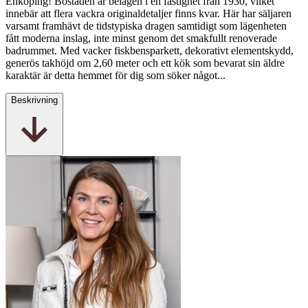
Enköping! Bostaden är belägen i en fastighet från 1930, vilket
innebär att flera vackra originaldetaljer finns kvar. Här har säljaren
varsamt framhävt de tidstypiska dragen samtidigt som lägenheten
fått moderna inslag, inte minst genom det smakfullt renoverade
badrummet. Med vacker fiskbensparkett, dekorativt elementskydd,
generös takhöjd om 2,60 meter och ett kök som bevarat sin äldre
karaktär är detta hemmet för dig som söker något...
Beskrivning