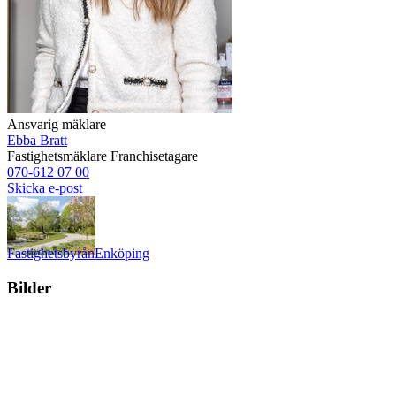
Ansvarig mäklare
Ebba Bratt
Fastighetsmäklare
Franchisetagare
070-612 07 00
Skicka e-post
Fastighetsbyrån
Enköping
Bilder