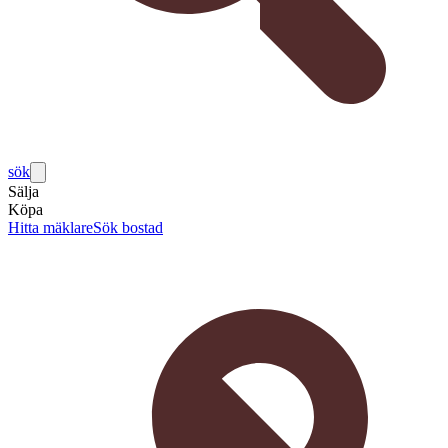
sök
Sälja
Köpa
Hitta mäklare
Sök bostad