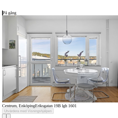
På gång
Centrum, Enköping
Eriksgatan 19B lgh 1601
Utvärdera med Visningshjälpen