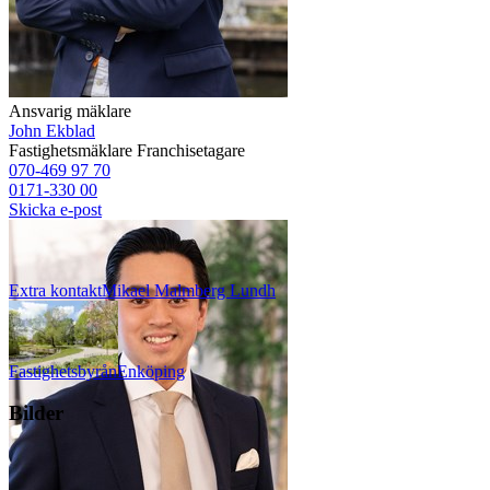
Ansvarig mäklare
John Ekblad
Fastighetsmäklare
Franchisetagare
070-469 97 70
0171-330 00
Skicka e-post
Extra kontakt
Mikael
Malmberg Lundh
Fastighetsbyrån
Enköping
Bilder