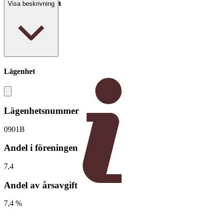
Boarea/Biarea
Visa beskrivning
53 kvm
Lägenhet
Lägenhetsnummer
0901B
Andel i föreningen
7,4
Andel av årsavgift
7,4 %