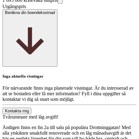
1 695 000 kr
Bevaka slutpris
Utgångspris
Beräkna din boendekostnad
Inga aktuella visningar
För närvarande finns inga planerade visningar. Är du intresserad av
att se bostaden eller få mer information? Fyll i dina uppgifter så
kontaktar vi dig så snart som möjligt.
Kontakta mig
Tvårummare med låg avgift!
Äntligen finns en fin 2a till salu på populära Drottninggatan! Med
alla ytskikten smakfullt renoverade och en låg månadsavgift är det
här en perfekt lägenhet för dig som vill bo både bra, centralt och