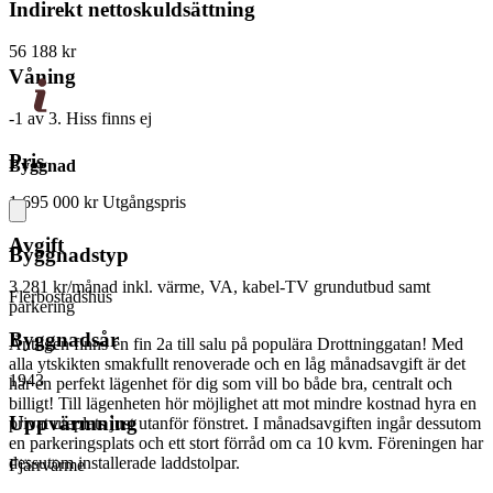
Indirekt nettoskuldsättning
56 188 kr
Våning
-1 av 3. Hiss finns ej
Pris
Byggnad
1 695 000 kr
Utgångspris
Avgift
Byggnadstyp
3 281 kr/månad
inkl. värme, VA, kabel-TV grundutbud samt
Flerbostadshus
parkering
Byggnadsår
Äntligen finns en fin 2a till salu på populära Drottninggatan! Med
alla ytskikten smakfullt renoverade och en låg månadsavgift är det
1943
här en perfekt lägenhet för dig som vill bo både bra, centralt och
billigt! Till lägenheten hör möjlighet att mot mindre kostnad hyra en
Uppvärmning
privat uteplats just utanför fönstret. I månadsavgiften ingår dessutom
en parkeringsplats och ett stort förråd om ca 10 kvm. Föreningen har
dessutom installerade laddstolpar.
Fjärrvärme