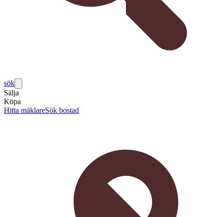
sök
Sälja
Köpa
Hitta mäklare
Sök bostad