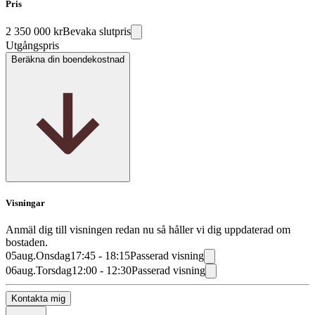
Pris
2 350 000 kr
Bevaka slutpris
Utgångspris
Beräkna din boendekostnad
Visningar
Anmäl dig till visningen redan nu så håller vi dig uppdaterad om
bostaden.
05
aug.
Onsdag
17:45 - 18:15
Passerad visning
06
aug.
Torsdag
12:00 - 12:30
Passerad visning
Kontakta mig