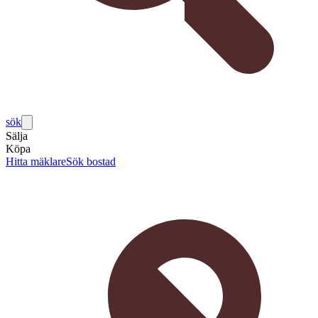
sök
Sälja
Köpa
Hitta mäklare
Sök bostad