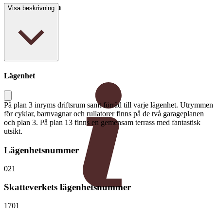
Boarea/Biarea
Visa beskrivning
64 kvm
Lägenhet
På plan 3 inryms driftsrum samt förråd till varje lägenhet. Utrymmen
för cyklar, barnvagnar och rullatorer finns på de två garageplanen
och plan 3. På plan 13 finns en gemensam terrass med fantastisk
utsikt.
Lägenhetsnummer
021
Skatteverkets lägenhetsnummer
1701