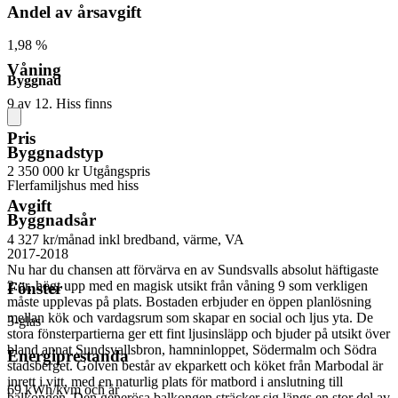
Andel av årsavgift
1,98 %
Våning
Byggnad
9 av 12. Hiss finns
Pris
Byggnadstyp
2 350 000 kr
Utgångspris
Flerfamiljshus med hiss
Avgift
Byggnadsår
4 327 kr/månad
inkl bredband, värme, VA
2017-2018
Nu har du chansen att förvärva en av Sundsvalls absolut häftigaste
2:or, högt upp med en magisk utsikt från våning 9 som verkligen
Fönster
måste upplevas på plats. Bostaden erbjuder en öppen planlösning
mellan kök och vardagsrum som skapar en social och ljus yta. De
3-glas
stora fönsterpartierna ger ett fint ljusinsläpp och bjuder på utsikt över
bland annat Sundsvallsbron, hamninloppet, Södermalm och Södra
Energiprestanda
stadsberget. Golven består av ekparkett och köket från Marbodal är
inrett i vitt, med en naturlig plats för matbord i anslutning till
69 kWh/kvm och år
balkongen. Den generösa balkongen sträcker sig längs en stor del av