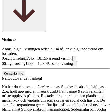
Visningar
Anmäl dig till visningen redan nu så håller vi dig uppdaterad om
bostaden.
05
aug.
Onsdag
17:45 - 18:15
Passerad visning
06
aug.
Torsdag
12:00 - 12:30
Passerad visning
Kontakta mig
Något utöver det vanliga!
Nu har du chansen att förvärva en av Sundsvalls absolut häftigaste
2:or, högt upp med en magisk utsikt från våning 9 som verkligen
måste upplevas på plats. Bostaden erbjuder en öppen planlösning
mellan kök och vardagsrum som skapar en social och ljus yta. De
stora fönsterpartierna ger ett fint ljusinsläpp och bjuder på utsikt över
bland annat Sundsvallsbron, hamninloppet, Södermalm och Södra