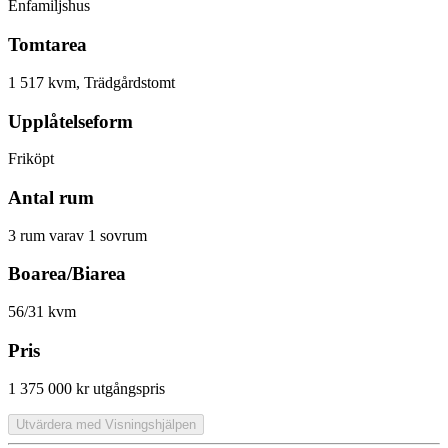
Enfamiljshus
Tomtarea
1 517 kvm, Trädgårdstomt
Upplåtelseform
Friköpt
Antal rum
3 rum varav 1 sovrum
Boarea/Biarea
56/31 kvm
Pris
1 375 000 kr
utgångspris
Utvärdera med Visningshjälpen