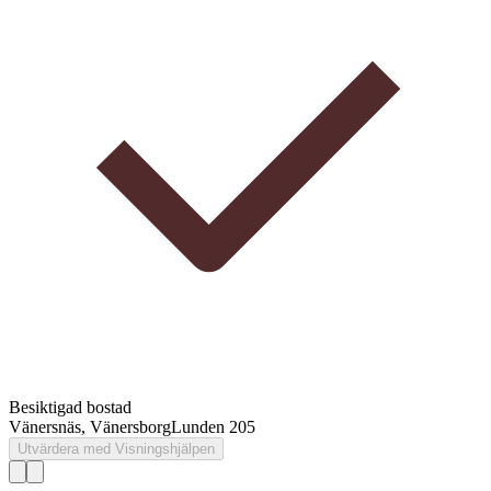
Besiktigad bostad
Vänersnäs, Vänersborg
Lunden 205
Utvärdera med Visningshjälpen