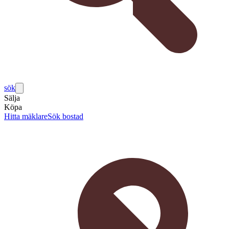
sök
Sälja
Köpa
Hitta mäklare
Sök bostad