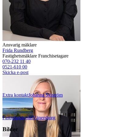
Ansvarig mäklare
Frida Rundberg
Fastighetsmäklare
Franchisetagare
070-232 11 40
0521-610 00
Skicka e-post
Extra kontakt
Johanna
Sjöström
Fastighetsbyrån
Vänersborg
Bilder