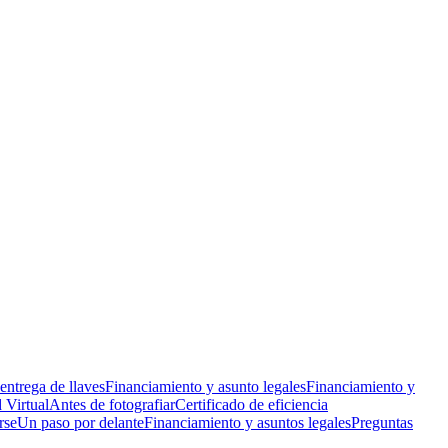
 entrega de llaves
Financiamiento y asunto legales
Financiamiento y
 Virtual
Antes de fotografiar
Certificado de eficiencia
rse
Un paso por delante
Financiamiento y asuntos legales
Preguntas