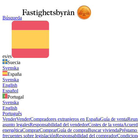
Búsqueda
es/es
Suecia
Svenska
España
Svenska
English
Español
Portugal
Svenska
English
Português
Vender
Vender
Compradores extranjeros en España
Guía de venta
Reuni
asunto legales
Responsabilidad del vendedor
Costes de la venta
Acuerdo
energética
Comprar
Comprar
Guía de compra
Buscar vivienda
Préstamo 
frecuentes sobre legislación
Responsabilidad del comprador
Condicion