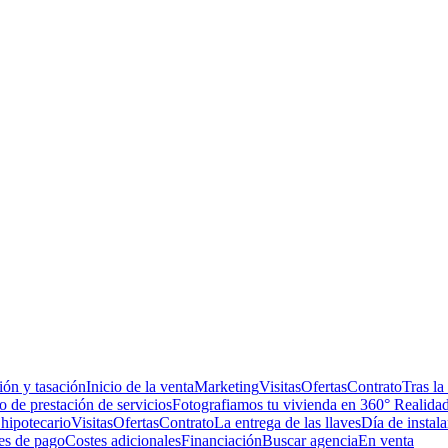
ón y tasación
Inicio de la venta
Marketing
Visitas
Ofertas
Contrato
Tras la
 de prestación de servicios
Fotografiamos tu vivienda en 360° Realidad
hipotecario
Visitas
Ofertas
Contrato
La entrega de las llaves
Día de instala
es de pago
Costes adicionales
Financiación
Buscar agencia
En venta