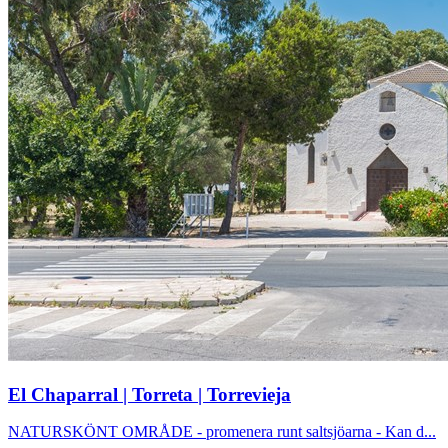
El Chaparral | Torreta | Torrevieja
NATURSKÖNT OMRÅDE - promenera runt saltsjöarna - Kan d...