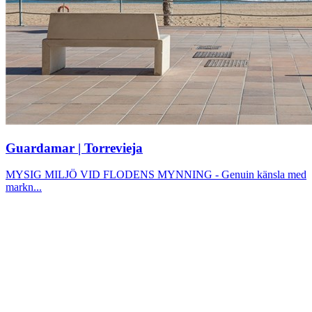
Guardamar | Torrevieja
MYSIG MILJÖ VID FLODENS MYNNING - Genuin känsla med
markn...