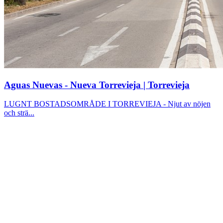
Aguas Nuevas - Nueva Torrevieja | Torrevieja
LUGNT BOSTADSOMRÅDE I TORREVIEJA - Njut av nöjen
och strä...