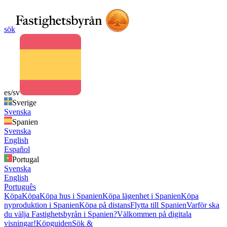
sök
es/sv
Sverige
Svenska
Spanien
Svenska
English
Español
Portugal
Svenska
English
Português
Köpa
Köpa
Köpa hus i Spanien
Köpa lägenhet i Spanien
Köpa
nyproduktion i Spanien
Köpa på distans
Flytta till Spanien
Varför ska
du välja Fastighetsbyrån i Spanien?
Välkommen på digitala
visningar!
Köpguiden
Sök &