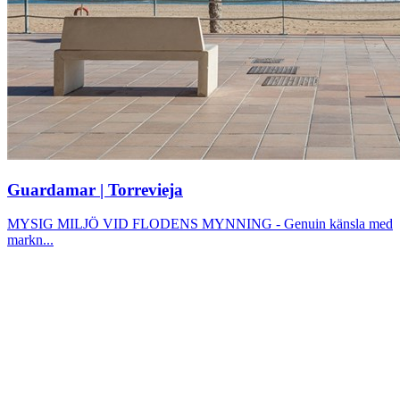
Guardamar | Torrevieja
MYSIG MILJÖ VID FLODENS MYNNING - Genuin känsla med
markn...