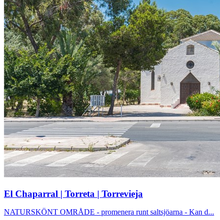
El Chaparral | Torreta | Torrevieja
NATURSKÖNT OMRÅDE - promenera runt saltsjöarna - Kan d...