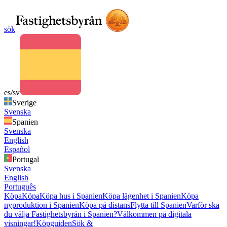
sök
es/sv
Sverige
Svenska
Spanien
Svenska
English
Español
Portugal
Svenska
English
Português
Köpa
Köpa
Köpa hus i Spanien
Köpa lägenhet i Spanien
Köpa
nyproduktion i Spanien
Köpa på distans
Flytta till Spanien
Varför ska
du välja Fastighetsbyrån i Spanien?
Välkommen på digitala
visningar!
Köpguiden
Sök &