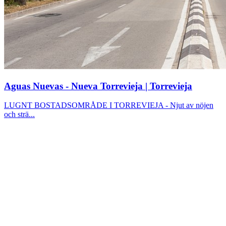
Aguas Nuevas - Nueva Torrevieja | Torrevieja
LUGNT BOSTADSOMRÅDE I TORREVIEJA - Njut av nöjen
och strä...