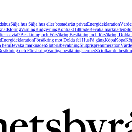
tidshus
Sälja hus
Sälja hus eller bostadsrätt privat
Energideklaration
Värder
nadsföring
Visning
Budgivning
Kontrakt
Tillträde
Bevaka marknaden
Slu
åtelseavtal?
Besiktning och Försäkring
Besiktning och försäkring Dolda
t
Energideklaration
Försäkring mot Dolda fel Hus
På gång
Köpa
Köpa
Köp
a hem
Bevaka marknaden
Slutprisbevakning
Slutprisprenumeration
Värde
esiktning och Försäkring
Vanliga besiktningstermer
Så tolkar du besikt