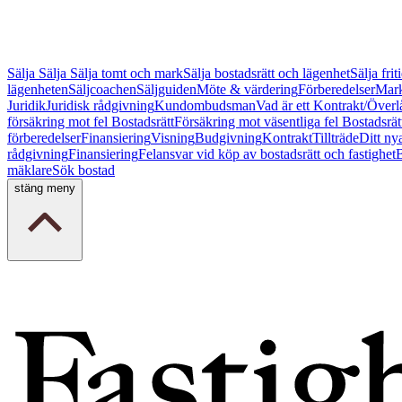
Sälja
Sälja
Sälja tomt och mark
Sälja bostadsrätt och lägenhet
Sälja fri
lägenheten
Säljcoachen
Säljguiden
Möte & värdering
Förberedelser
Mark
Juridik
Juridisk rådgivning
Kundombudsman
Vad är ett Kontrakt/Överl
försäkring mot fel Bostadsrätt
Försäkring mot väsentliga fel Bostadsrät
förberedelser
Finansiering
Visning
Budgivning
Kontrakt
Tillträde
Ditt ny
rådgivning
Finansiering
Felansvar vid köp av bostadsrätt och fastighet
B
mäklare
Sök bostad
stäng meny