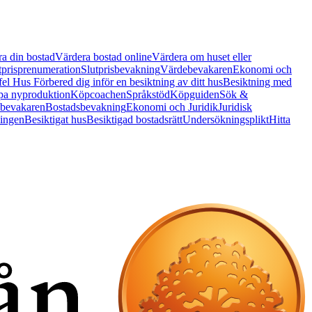
a din bostad
Värdera bostad online
Värdera om huset eller
tprisprenumeration
Slutprisbevakning
Värdebevakaren
Ekonomi och
 fel Hus
Förbered dig inför en besiktning av ditt hus
Besiktning med
a nyproduktion
Köpcoachen
Språkstöd
Köpguiden
Sök &
bevakaren
Bostadsbevakning
Ekonomi och Juridik
Juridisk
ningen
Besiktigat hus
Besiktigad bostadsrätt
Undersökningsplikt
Hitta