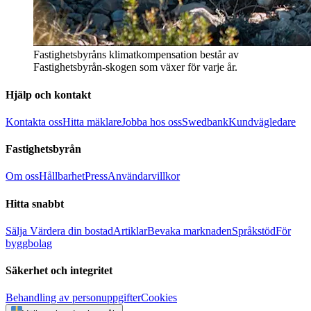
Fastighetsbyråns klimatkompensation består av
Fastighetsbyrån-skogen som växer för varje år.
Hjälp och kontakt
Kontakta oss
Hitta mäklare
Jobba hos oss
Swedbank
Kundvägledare
Fastighetsbyrån
Om oss
Hållbarhet
Press
Användarvillkor
Hitta snabbt
Sälja
Värdera din bostad
Artiklar
Bevaka marknaden
Språkstöd
För
byggbolag
Säkerhet och integritet
Behandling av personuppgifter
Cookies