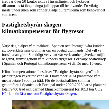
året var över 50 kontor aktiva i insamlingen och lyckades
tillsammans få ihop många julklappar till behövande. En viktig
insats under julen som sprider glädje till familjerna som behöver det
som mest.
Fastighetsbyrån-skogen
klimatkompenserar för flygresor
Varje dag hjälper våra mäklare i Spanien och Portugal våra kunder
att förverkliga sina drömmar om en bostad utomlands. Det vill vi
fortsätta att göra. Samtidigt vet vi att vår verksamhet påverkar miljön
negativt, främst genom våra kunders flygresor. För varje bostadsköp
i Spanien och Portugal klimatkompenserar vi därför med 15 euro.
Klimatkompensationen består av ”Fastighetsbyrån-skogen” och
planteringen växer för varje år. I november 2024 planterade våra
medarbetare 1800 nya träd. För de bostadsaffärer som har
genomförts i Spanien och Portugal under 2020-2023 har vi planterat
totalt 9400 träd och därmed klimatkompenserat för 1053 ton CO2.
Här kan du läsa mer om Fastighetsbyrån-skogen.