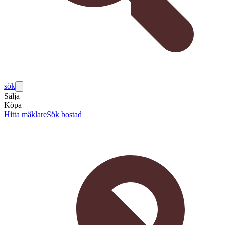
sök
Sälja
Köpa
Hitta mäklare
Sök bostad