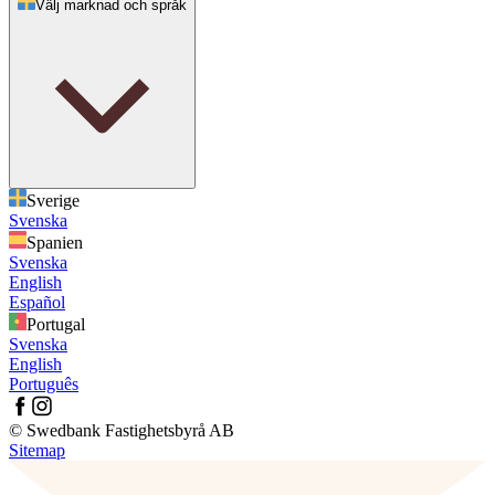
Välj marknad och språk
Sverige
Svenska
Spanien
Svenska
English
Español
Portugal
Svenska
English
Português
© Swedbank Fastighetsbyrå AB
Sitemap