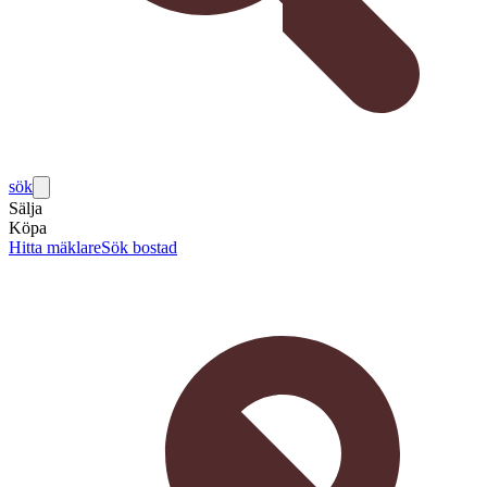
sök
Sälja
Köpa
Hitta mäklare
Sök bostad