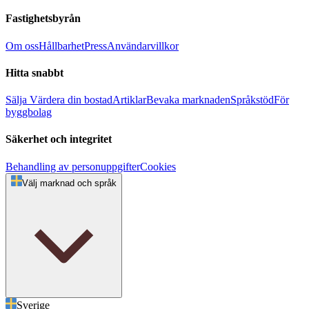
Fastighetsbyrån
Om oss
Hållbarhet
Press
Användarvillkor
Hitta snabbt
Sälja
Värdera din bostad
Artiklar
Bevaka marknaden
Språkstöd
För
byggbolag
Säkerhet och integritet
Behandling av personuppgifter
Cookies
Välj marknad och språk
Sverige