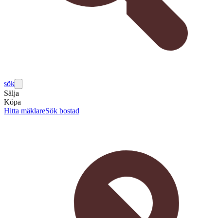
sök
Sälja
Köpa
Hitta mäklare
Sök bostad