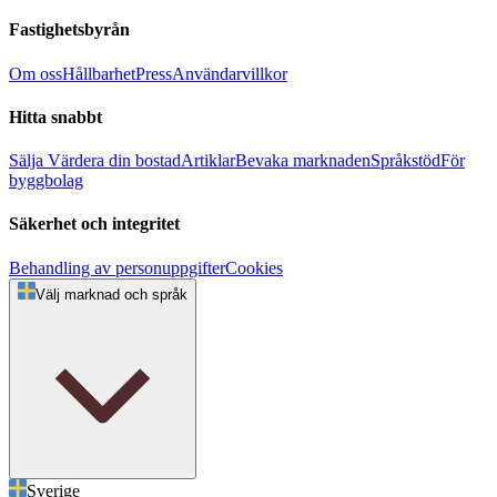
Fastighetsbyrån
Om oss
Hållbarhet
Press
Användarvillkor
Hitta snabbt
Sälja
Värdera din bostad
Artiklar
Bevaka marknaden
Språkstöd
För
byggbolag
Säkerhet och integritet
Behandling av personuppgifter
Cookies
Välj marknad och språk
Sverige