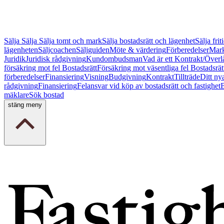
Sälja
Sälja
Sälja tomt och mark
Sälja bostadsrätt och lägenhet
Sälja fri
lägenheten
Säljcoachen
Säljguiden
Möte & värdering
Förberedelser
Mark
Juridik
Juridisk rådgivning
Kundombudsman
Vad är ett Kontrakt/Överl
försäkring mot fel Bostadsrätt
Försäkring mot väsentliga fel Bostadsrät
förberedelser
Finansiering
Visning
Budgivning
Kontrakt
Tillträde
Ditt ny
rådgivning
Finansiering
Felansvar vid köp av bostadsrätt och fastighet
B
mäklare
Sök bostad
stäng meny