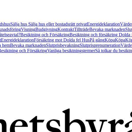
tidshus
Sälja hus
Sälja hus eller bostadsrätt privat
Energideklaration
Värder
nadsföring
Visning
Budgivning
Kontrakt
Tillträde
Bevaka marknaden
Slu
åtelseavtal?
Besiktning och Försäkring
Besiktning och försäkring Dolda
t
Energideklaration
Försäkring mot Dolda fel Hus
På gång
Köpa
Köpa
Köp
a hem
Bevaka marknaden
Slutprisbevakning
Slutprisprenumeration
Värde
esiktning och Försäkring
Vanliga besiktningstermer
Så tolkar du besikt