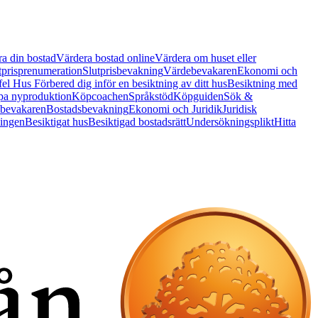
a din bostad
Värdera bostad online
Värdera om huset eller
tprisprenumeration
Slutprisbevakning
Värdebevakaren
Ekonomi och
 fel Hus
Förbered dig inför en besiktning av ditt hus
Besiktning med
a nyproduktion
Köpcoachen
Språkstöd
Köpguiden
Sök &
bevakaren
Bostadsbevakning
Ekonomi och Juridik
Juridisk
ningen
Besiktigat hus
Besiktigad bostadsrätt
Undersökningsplikt
Hitta