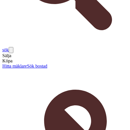
sök
Sälja
Köpa
Hitta mäklare
Sök bostad