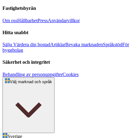
Fastighetsbyrån
Om oss
Hållbarhet
Press
Användarvillkor
Hitta snabbt
Sälja
Värdera din bostad
Artiklar
Bevaka marknaden
Språkstöd
För
byggbolag
Säkerhet och integritet
Behandling av personuppgifter
Cookies
Välj marknad och språk
Sverige