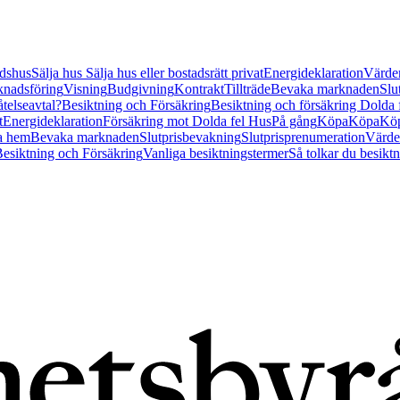
tidshus
Sälja hus
Sälja hus eller bostadsrätt privat
Energideklaration
Värder
nadsföring
Visning
Budgivning
Kontrakt
Tillträde
Bevaka marknaden
Slu
åtelseavtal?
Besiktning och Försäkring
Besiktning och försäkring Dolda
t
Energideklaration
Försäkring mot Dolda fel Hus
På gång
Köpa
Köpa
Köp
a hem
Bevaka marknaden
Slutprisbevakning
Slutprisprenumeration
Värde
esiktning och Försäkring
Vanliga besiktningstermer
Så tolkar du besikt