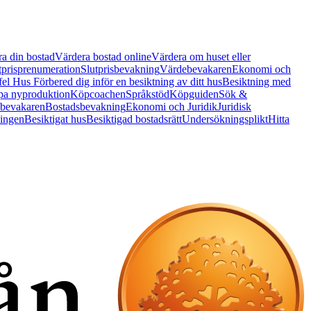
a din bostad
Värdera bostad online
Värdera om huset eller
tprisprenumeration
Slutprisbevakning
Värdebevakaren
Ekonomi och
 fel Hus
Förbered dig inför en besiktning av ditt hus
Besiktning med
a nyproduktion
Köpcoachen
Språkstöd
Köpguiden
Sök &
bevakaren
Bostadsbevakning
Ekonomi och Juridik
Juridisk
ningen
Besiktigat hus
Besiktigad bostadsrätt
Undersökningsplikt
Hitta