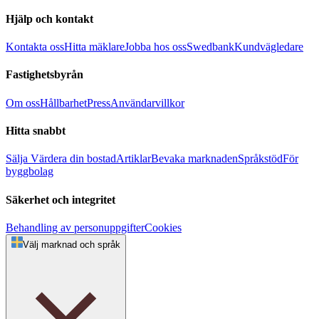
Hjälp och kontakt
Kontakta oss
Hitta mäklare
Jobba hos oss
Swedbank
Kundvägledare
Fastighetsbyrån
Om oss
Hållbarhet
Press
Användarvillkor
Hitta snabbt
Sälja
Värdera din bostad
Artiklar
Bevaka marknaden
Språkstöd
För
byggbolag
Säkerhet och integritet
Behandling av personuppgifter
Cookies
Välj marknad och språk