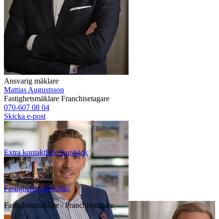
Ansvarig mäklare
Mattias Augustsson
Fastighetsmäklare
Franchisetagare
070-607 08 04
Skicka e-post
Extra kontakt
Eric
Runbäck
Fastighetsbyrån
Falun
Fastighetsmäklare / Franchisetagare