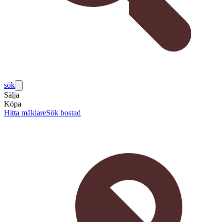
sök
Sälja
Köpa
Hitta mäklare
Sök bostad