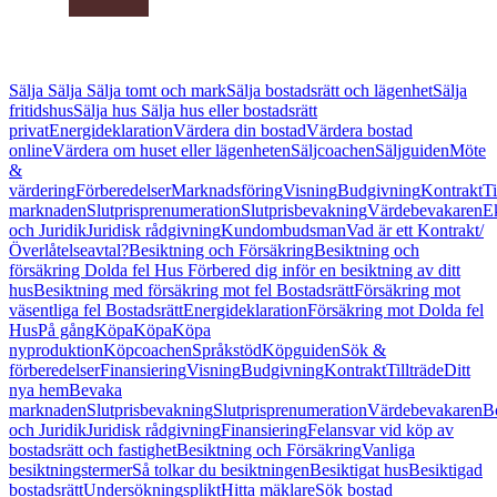
Sälja
Sälja
Sälja tomt och mark
Sälja bostadsrätt och lägenhet
Sälja
fritidshus
Sälja hus
Sälja hus eller bostadsrätt
privat
Energideklaration
Värdera din bostad
Värdera bostad
online
Värdera om huset eller lägenheten
Säljcoachen
Säljguiden
Möte
&
värdering
Förberedelser
Marknadsföring
Visning
Budgivning
Kontrakt
Ti
marknaden
Slutprisprenumeration
Slutprisbevakning
Värdebevakaren
E
och Juridik
Juridisk rådgivning
Kundombudsman
Vad är ett Kontrakt/
Överlåtelseavtal?
Besiktning och Försäkring
Besiktning och
försäkring Dolda fel Hus
Förbered dig inför en besiktning av ditt
hus
Besiktning med försäkring mot fel Bostadsrätt
Försäkring mot
väsentliga fel Bostadsrätt
Energideklaration
Försäkring mot Dolda fel
Hus
På gång
Köpa
Köpa
Köpa
nyproduktion
Köpcoachen
Språkstöd
Köpguiden
Sök &
förberedelser
Finansiering
Visning
Budgivning
Kontrakt
Tillträde
Ditt
nya hem
Bevaka
marknaden
Slutprisbevakning
Slutprisprenumeration
Värdebevakaren
B
och Juridik
Juridisk rådgivning
Finansiering
Felansvar vid köp av
bostadsrätt och fastighet
Besiktning och Försäkring
Vanliga
besiktningstermer
Så tolkar du besiktningen
Besiktigat hus
Besiktigad
bostadsrätt
Undersökningsplikt
Hitta mäklare
Sök bostad