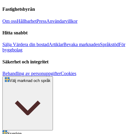
Fastighetsbyrån
Om oss
Hållbarhet
Press
Användarvillkor
Hitta snabbt
Sälja
Värdera din bostad
Artiklar
Bevaka marknaden
Språkstöd
För
byggbolag
Säkerhet och integritet
Behandling av personuppgifter
Cookies
Välj marknad och språk
Sverige